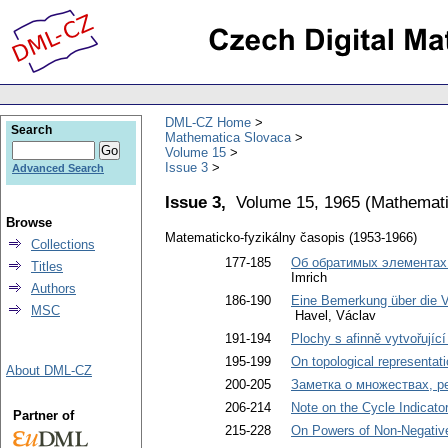
DML-CZ Home
Search
Mathematica Slovaca
Volume 15
Issue 3
Advanced Search
Issue 3,
Volume 15, 1965
(
Mathemati
Browse
Matematicko-fyzikálny časopis (1953-1966)
Collections
177-185
Об обратимых элементах
Titles
Imrich
Authors
186-190
Eine Bemerkung über die Ve
MSC
Havel, Václav
191-194
Plochy s afinně vytvořující 
195-199
On topological representat
About DML-CZ
200-205
Заметка о множествах, р
206-214
Note on the Cycle Indicato
Partner of
215-228
On Powers of Non-Negativ