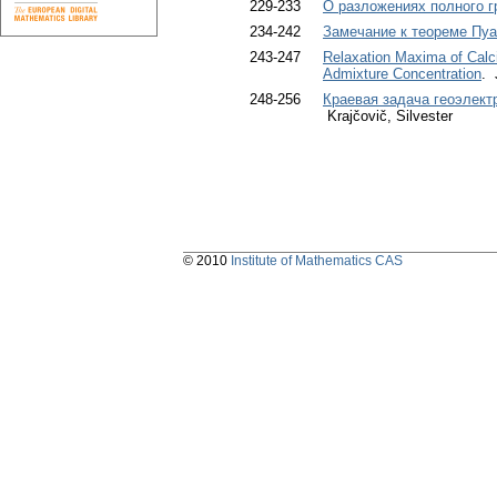
229-233
О разложениях полного г
234-242
Замечание к теореме Пуа
243-247
Relaxation Maxima of Cal
Admixture Concentration
. 
248-256
Краевая задача геоэлект
Krajčovič, Silvester
© 2010
Institute of Mathematics CAS