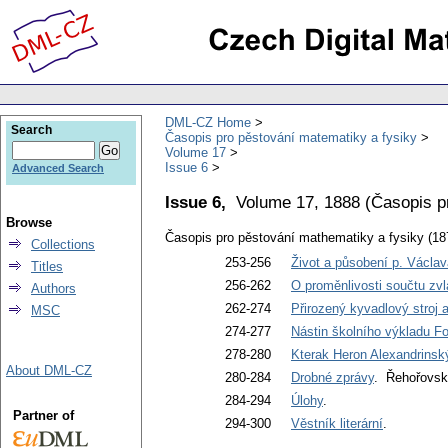
DML-CZ Home
Search
Časopis pro pěstování matematiky a fysiky
Volume 17
Issue 6
Advanced Search
Issue 6,
Volume 17, 1888
(
Časopis p
Browse
Časopis pro pěstování mathematiky a fysiky (18
Collections
253-256
Život a působení p. Václa
Titles
256-262
O proměnlivosti součtu zv
Authors
262-274
Přirozený kyvadlový stroj 
MSC
274-277
Nástin školního výkladu F
278-280
Kterak Heron Alexandrinský
About DML-CZ
280-284
Drobné zprávy
. Řehořovsk
284-294
Úlohy
.
Partner of
294-300
Věstník literární
.