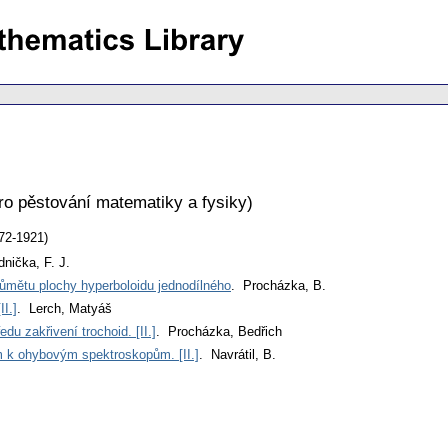
ro pěstování matematiky a fysiky
)
72-1921)
dnička, F. J.
ůmětu plochy hyperboloidu jednodílného
. Procházka, B.
I.]
. Lerch, Matyáš
du zakřivení trochoid. [II.]
. Procházka, Bedřich
m k ohybovým spektroskopům. [II.]
. Navrátil, B.