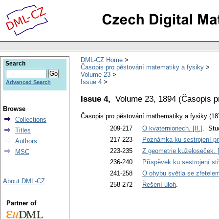
DML-CZ Home
Search
Časopis pro pěstování matematiky a fysiky
Volume 23
Issue 4
Advanced Search
Issue 4,
Volume 23, 1894
(
Časopis p
Browse
Časopis pro pěstování mathematiky a fysiky (18
Collections
209-217
O kvaternionech. [II.]
. Stu
Titles
217-223
Poznámka ku sestrojení pr
Authors
223-235
Z geometrie kuželoseček. [I
MSC
236-240
Příspěvek ku sestrojení stře
241-258
O ohybu světla se zřetele
About DML-CZ
258-272
Řešení úloh
.
Partner of