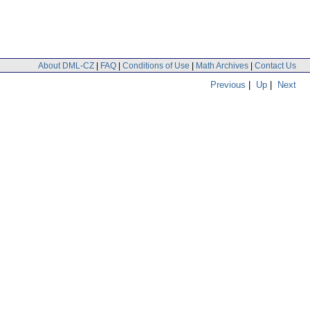
About DML-CZ
|
FAQ
|
Conditions of Use
|
Math Archives
|
Contact Us
Previous
|
Up
|
Next