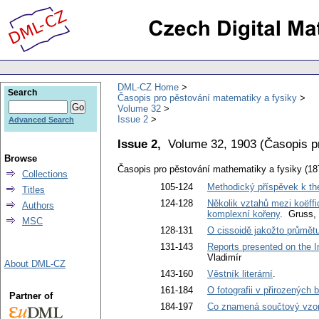
DML-CZ Home
Search
Časopis pro pěstování matematiky a fysiky
Volume 32
Issue 2
Advanced Search
Issue 2,
Volume 32, 1903
(
Časopis p
Browse
Časopis pro pěstování mathematiky a fysiky (18
Collections
105-124
Methodický příspěvek k the
Titles
124-128
Několik vztahů mezi koëffi
Authors
komplexní kořeny
. Gruss,
MSC
128-131
O cissoidě jakožto průmě
131-143
Reports presented on the In
Vladimír
About DML-CZ
143-160
Věstník literární
.
161-184
O fotografii v přirozených 
Partner of
184-197
Co znamená součtový vzorec