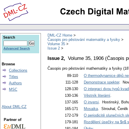
DML-CZ Home
Search
Časopis pro pěstování matematiky a fysiky
Volume 35
Issue 2
Advanced Search
Issue 2,
Volume 35, 1906
(
Časopis p
Browse
Časopis pro pěstování mathematiky a fysiky (18
Collections
89-110
O thermodynamice dějů nep
Titles
111-128
Demonstrace spekter
. Nov
Authors
128-130
O integraci dvou typů kvadr
MSC
130-136
Věstník literární
.
137-165
O inversi
. Hostinský, Boh
About DML-CZ
165-171
Mosaika
. Strouhal, Čeněk
172-179
O periodicitě slunečních s
Partner of
179-181
Rozdělení úsečky na $n$ s
181-184
Úlohy
.