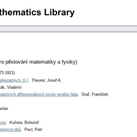
ro pěstování matematiky a fysiky
)
72-1921)
řevratných. [I.]
. Theurer, Josef A.
ák, Vladimír
atických differenciálních rovnic prvého řádu
. Graf, František
uslav
kvrn
. Kučera, Bohumil
tejných dílů
. Pecl, Petr