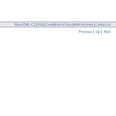
About DML-CZ
|
FAQ
|
Conditions of Use
|
Math Archives
|
Contact Us
Previous
|
Up
|
Next