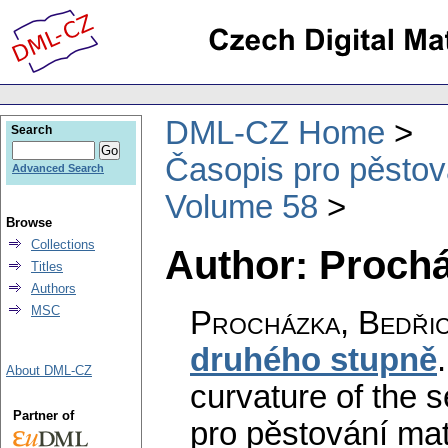
DML-CZ Home
Search
Časopis pro pěstov
Advanced Search
Volume 58
Browse
Collections
Author: Prochá
Titles
Authors
MSC
Procházka, Bedři
druhého stupně
About DML-CZ
curvature of the 
Partner of
pro pěstování mat