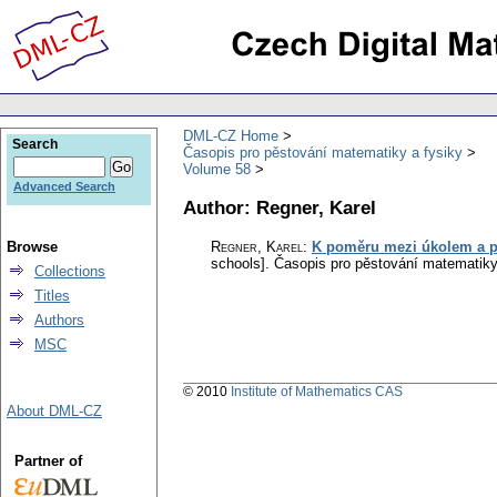
DML-CZ Home
Search
Časopis pro pěstování matematiky a fysiky
Volume 58
Advanced Search
Author: Regner, Karel
Browse
Regner, Karel
:
K poměru mezi úkolem a po
schools].
Časopis pro pěstování matematiky
Collections
Titles
Authors
MSC
© 2010
Institute of Mathematics CAS
About DML-CZ
Partner of