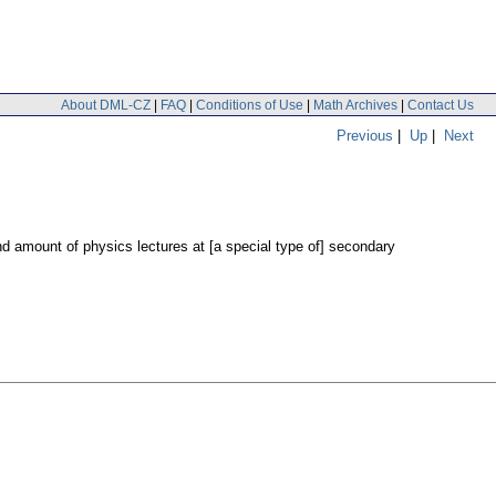
About DML-CZ
|
FAQ
|
Conditions of Use
|
Math Archives
|
Contact Us
Previous
|
Up
|
Next
nd amount of physics lectures at [a special type of] secondary