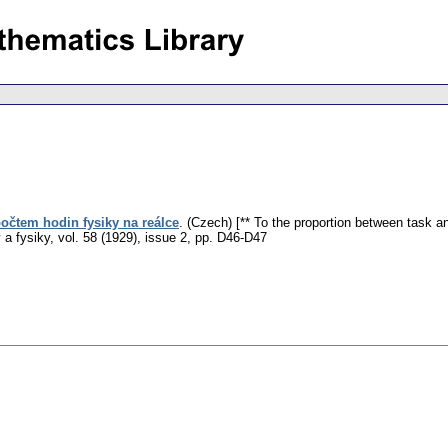
čtem hodin fysiky na reálce
.
(Czech) [** To the proportion between task a
 a fysiky
,
vol. 58 (1929), issue 2
,
pp. D46-D47