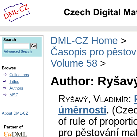
DML-CZ Home
Search
Časopis pro pěstov
Advanced Search
Volume 58
Browse
Collections
Author: Ryšavý
Titles
Authors
MSC
Ryšavý, Vladimír
:
úměrnosti
.
(Czec
About DML-CZ
of rule of proporti
Partner of
pro pěstování mat