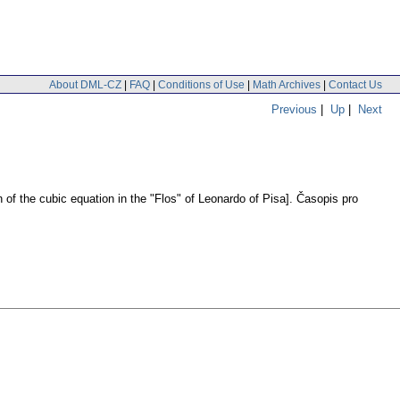
About DML-CZ
|
FAQ
|
Conditions of Use
|
Math Archives
|
Contact Us
Previous
|
Up
|
Next
n of the cubic equation in the "Flos" of Leonardo of Pisa].
Časopis pro