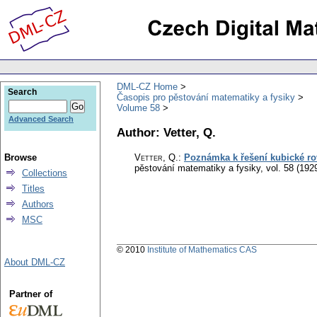
DML-CZ Home
Search
Časopis pro pěstování matematiky a fysiky
Volume 58
Advanced Search
Author: Vetter, Q.
Browse
Vetter, Q.
:
Poznámka k řešení kubické ro
pěstování matematiky a fysiky
,
vol. 58 (192
Collections
Titles
Authors
MSC
© 2010
Institute of Mathematics CAS
About DML-CZ
Partner of