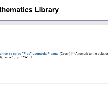
vnice ze spisu "Flos" Leonarda Pisana
.
(Czech) [** A remark to the solutio
9), issue 1
,
pp. 149-151