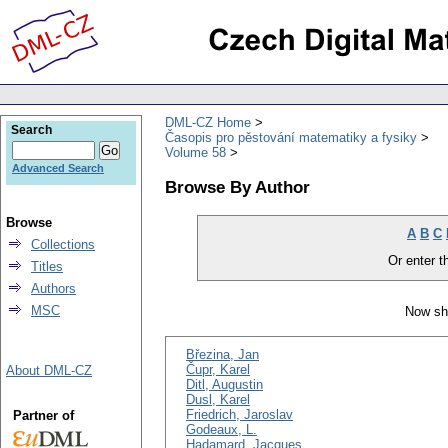
DML-CZ Home
Search
Časopis pro pěstování matematiky a fysiky
Volume 58
Advanced Search
Browse By Author
Browse
A
B
C
Collections
Or enter th
Titles
Authors
MSC
Now sh
Březina, Jan
Čupr, Karel
About DML-CZ
Ditl, Augustin
Dusl, Karel
Friedrich, Jaroslav
Partner of
Godeaux, L.
Hadamard, Jacques