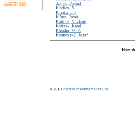
Jarník, Vojtěch
Kladivo, B.
Klapka, Jiří
Klíma, Josef
Kořínek, Vladimír
Kořízek, Karel
Kössler, Miloš
Kounovský, Josef
Now sh
© 2010
Institute of Mathematics CAS