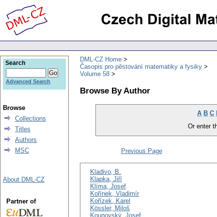
DML-CZ Home
Search
Časopis pro pěstování matematiky a fysiky
Volume 58
Advanced Search
Browse By Author
Browse
A
B
C
Collections
Or enter th
Titles
Authors
MSC
Previous Page
Kladivo, B.
Klapka, Jiří
About DML-CZ
Klíma, Josef
Kořínek, Vladimír
Kořízek, Karel
Partner of
Kössler, Miloš
Kounovský, Josef