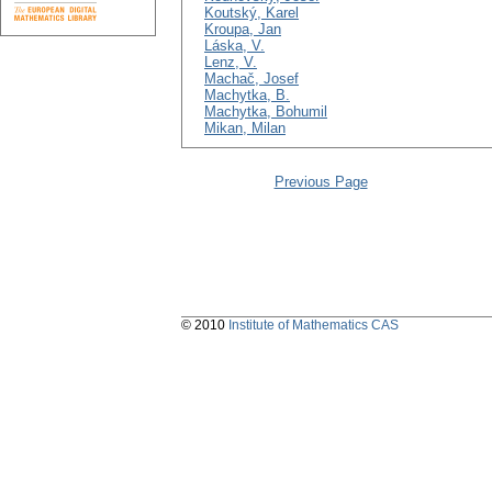
Koutský, Karel
Kroupa, Jan
Láska, V.
Lenz, V.
Machač, Josef
Machytka, B.
Machytka, Bohumil
Mikan, Milan
Previous Page
© 2010
Institute of Mathematics CAS