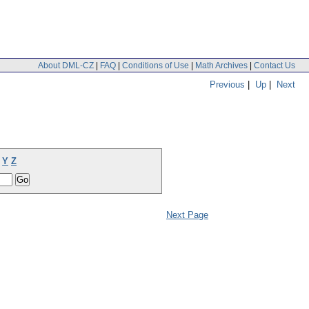
About DML-CZ
|
FAQ
|
Conditions of Use
|
Math Archives
|
Contact Us
Previous
|
Up
|
Next
Y
Z
Next Page