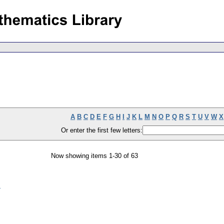
A
B
C
D
E
F
G
H
I
J
K
L
M
N
O
P
Q
R
S
T
U
V
W
X
Or enter the first few letters:
Now showing items 1-30 of 63
m