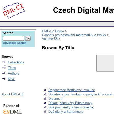
DML-CZ Home
Search
Časopis pro pěstování matematiky a fysiky
Volume 58
Advanced Search
Browse By Title
Browse
Collections
Titles
Authors
MSC
Degenerace Bertiniovy involuce
About DML-CZ
Dodatek k poznámkám o pohybu křivočaré
Drobnosti
Důkaz jedné věty Einsteinovy
Partner of
Dvě poznámky k teorii číselné
Dvě úlohy z kartometrie