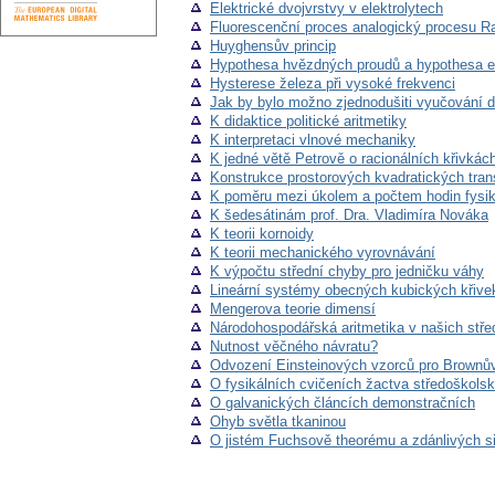
Elektrické dvojvrstvy v elektrolytech
Fluorescenční proces analogický procesu 
Huyghensův princip
Hypothesa hvězdných proudů a hypothesa el
Hysterese železa při vysoké frekvenci
Jak by bylo možno zjednodušiti vyučování de
K didaktice politické aritmetiky
K interpretaci vlnové mechaniky
K jedné větě Petrově o racionálních křivkách
Konstrukce prostorových kvadratických tra
K poměru mezi úkolem a počtem hodin fysik
K šedesátinám prof. Dra. Vladimíra Nováka
K teorii kornoidy
K teorii mechanického vyrovnávání
K výpočtu střední chyby pro jedničku váhy
Lineární systémy obecných kubických křivek 
Mengerova teorie dimensí
Národohospodářská aritmetika v našich stř
Nutnost věčného návratu?
Odvození Einsteinových vzorců pro Brownův
O fysikálních cvičeních žactva středoškols
O galvanických článcích demonstračních
Ohyb světla tkaninou
O jistém Fuchsově theorému a zdánlivých sing