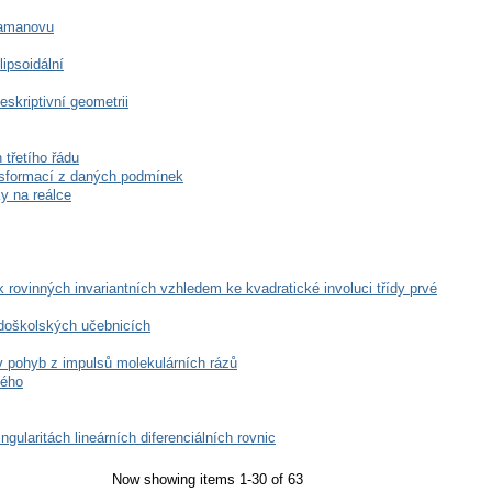
Ramanovu
ipsoidální
skriptivní geometrii
 třetího řádu
nsformací z daných podmínek
y na reálce
rovinných invariantních vzhledem ke kvadratické involuci třídy prvé
edoškolských učebnicích
 pohyb z impulsů molekulárních rázů
kého
ularitách lineárních diferenciálních rovnic
Now showing items 1-30 of 63