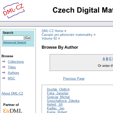
DML-CZ Home
Search
Časopis pro pěstování matematiky
Volume 92
Advanced Search
Browse By Author
Browse
A
B
C
Collections
Or enter th
Titles
Authors
MSC
Previous Page
Dvořák, Oldřich
Fuka, Jaroslav
About DML-CZ
Grajciar, Michal
Groschaftová, Zdenka
Hořejš, Jiří
Partner of
Kadlec, Jan
Karpe, Robert