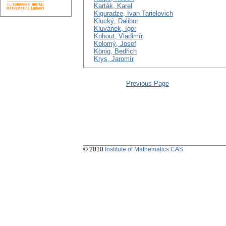
Karták, Karel
Kiguradze, Ivan Tarielovich
Klucký, Dalibor
Kluvánek, Igor
Kohout, Vladimír
Kolomý, Josef
König, Bedřich
Krys, Jaromír
Previous Page
© 2010
Institute of Mathematics CAS