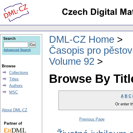
DML-CZ Home
Search
Časopis pro pěstov
Advanced Search
Volume 92
Browse
Collections
Browse By Titl
Titles
Authors
MSC
A
B
C
Or enter th
About DML-CZ
Previous Page
Partner of