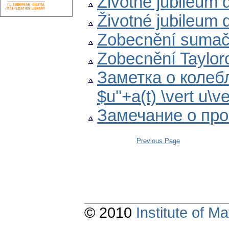
Životné jubileum 
Životné jubileum 
Zobecnění sumačn
Zobecnění Taylor
Заметка о коле
$u''+a(t) \vert u\v
Замечание о пр
Previous Page
© 2010
Institute of 