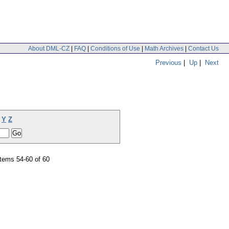
About DML-CZ
|
FAQ
|
Conditions of Use
|
Math Archives
|
Contact Us
Previous
|
Up
|
Next
Y
Z
tems 54-60 of 60