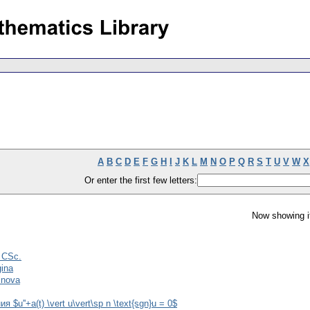
A
B
C
D
E
F
G
H
I
J
K
L
M
N
O
P
Q
R
S
T
U
V
W
X
Or enter the first few letters:
Now showing i
, CSc.
gina
inova
u''+a(t) \vert u\vert\sp n \text{sgn}u = 0$