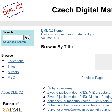
DML-CZ Home
Search
Časopis pro pěstování matematiky
Volume 92
Advanced Search
Browse By Title
Browse
Collections
Titles
Authors
MSC
Previous Page
Úlohy a problémy
About DML-CZ
Životné jubileum doc. RNDr. Miliča Syptáka
Životné jubileum doc. RNDr. Nikolaja Podtja
Zobecnění sumačního vzorce Euler-Maclaur
Partner of
Zobecnění Taylorova a Laurentova rozvoje
Заметка о колеблемости решений уравнения $