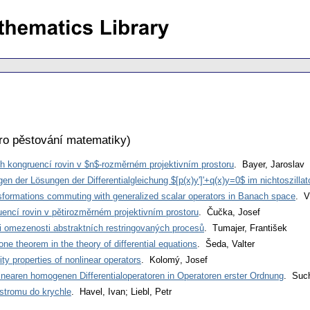
ro pěstování matematiky
)
h kongruencí rovin v $n$-rozměrném projektivním prostoru
. Bayer, Jaroslav
n der Lösungen der Differentialgleichung $[p(x)y']'+q(x)y=0$ im nichtoszillat
ansformations commuting with generalized scalar operators in Banach space
. V
encí rovin v pětirozměrném projektivním prostoru
. Čučka, Josef
i omezenosti abstraktních restringovaných procesů
. Tumajer, František
one theorem in the theory of differential equations
. Šeda, Valter
lity properties of nonlinear operators
. Kolomý, Josef
inearen homogenen Differentialoperatoren in Operatoren erster Ordnung
. Suc
stromu do krychle
. Havel, Ivan; Liebl, Petr