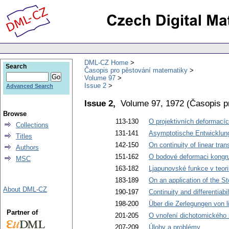
DML-CZ Home
Search
Časopis pro pěstování matematiky
Volume 97
Issue 2
Advanced Search
Issue 2,
Volume 97, 1972
(
Časopis p
Browse
113-130
O projektivních deformacíc
Collections
131-141
Asymptotische Entwicklunge
Titles
142-150
On continuity of linear tr
Authors
151-162
O bodové deformaci kongru
MSC
163-182
Ljapunovské funkce v teori
183-189
On an application of the St
About DML-CZ
190-197
Continuity and differentiabi
198-200
Über die Zerlegungen von l
Partner of
201-205
O vnoření dichotomického 
207-209
Úlohy a problémy
.