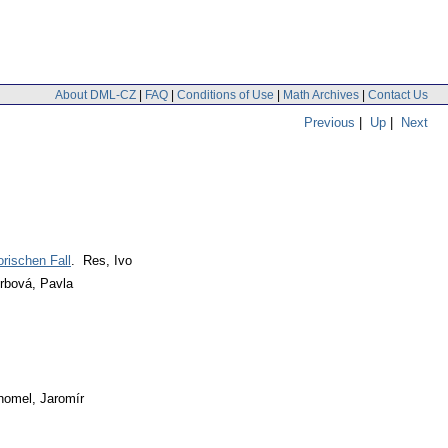
About DML-CZ
|
FAQ
|
Conditions of Use
|
Math Archives
|
Contact Us
Previous
|
Up
|
Next
orischen Fall
. Res, Ivo
rbová, Pavla
homel, Jaromír