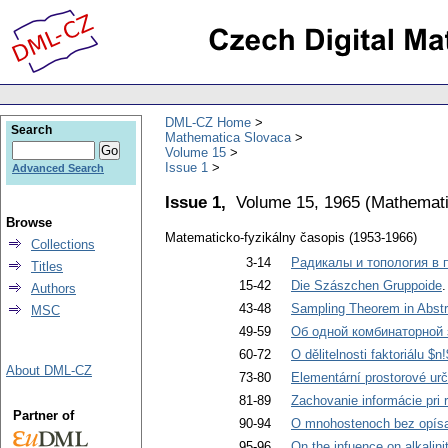
DML-CZ Home
Search
Mathematica Slovaca
Volume 15
Issue 1
Advanced Search
Issue 1,
Volume 15, 1965
(
Mathemati
Browse
Matematicko-fyzikálny časopis (1953-1966)
Collections
3-14
Радикалы и топология в 
Titles
15-42
Die Szászchen Gruppoide
.
Authors
43-48
Sampling Theorem in Abstr
MSC
49-59
Об одной комбинаторной 
60-72
O dělitelnosti faktoriálu $n!
About DML-CZ
73-80
Elementární prostorové urč
81-89
Zachovanie informácie pri 
Partner of
90-94
O mnohostenoch bez opísa
95-96
On the infuence on alkalin