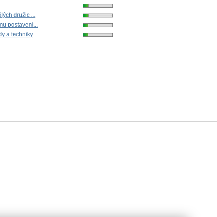
ch družic ...
u postavení...
dy a techniky