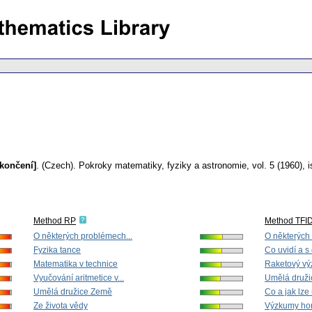
končení]
.
(Czech).
Pokroky matematiky, fyziky a astronomie
,
vol. 5 (1960), 
Method RP
Method TFI
O některých problémech...
O některých
Fyzika tance
Co uvidí a s 
Matematika v technice
Raketový výz
Vyučování aritmetice v...
Umělá druž
Umělá družice Země
Co a jak lze 
Ze života vědy
Výzkumy horn