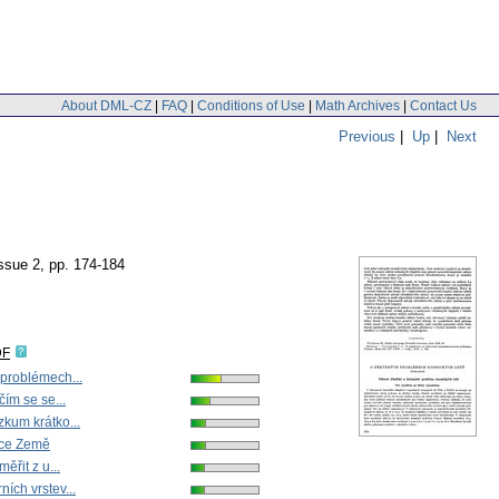
About DML-CZ
|
FAQ
|
Conditions of Use
|
Math Archives
|
Contact Us
Previous
|
Up
|
Next
issue 2
,
pp. 174-184
DF
 problémech...
čím se se...
kum krátko...
ice Země
měřit z u...
ích vrstev...