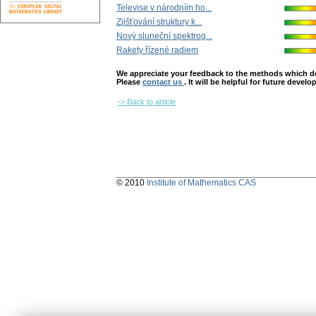
Televise v národním ho...
Zjišťování struktury k...
Nový sluneční spektrog...
Rakety řízené radiem
We appreciate your feedback to the methods which deter
Please
contact us
. It will be helpful for future devel
-> Back to article
© 2010
Institute of Mathematics CAS