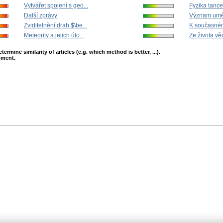
Vytvářet spojení s geo...
Fyzika tance
Další zprávy
Význam umělý
Zviditelnění drah $\be...
K současném
Meteority a jejich úlo...
Ze života vě
mine similarity of articles (e.g. which method is better, ...).
opment.