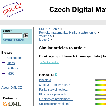
DML-CZ Home
Search
Pokroky matematiky, fyziky a astronomie
Volume 5
Issue 2
Advanced Search
Similar articles to article
Browse
O některých problémech kosmických letů [Do
Collections
-> Back to article
Titles
Authors
MSC
Method LSI
Ionosféra
Sledování umělých druž...
About DML-CZ
Fysika nízkých teplot:...
Ultrazvuk a jeho techn...
Partner of
O některých problémech...
Optická pozorování umě...