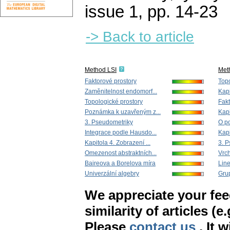
issue 1
,
pp. 14-23
-> Back to article
Method LSI
Met
Faktorové prostory
Topo
Zaměnitelnost endomorf...
Kapi
Topologické prostory
Fakt
Poznámka k uzavřeným z...
Kapi
3. Pseudometriky
O po
Integrace podle Hausdo...
Kapi
Kapitola 4. Zobrazení ...
3. 
Omezenost abstraktních...
Vrch
Baireova a Borelova míra
Line
Univerzální algebry
Grup
We appreciate your fe
similarity of articles (e
Please
contact us
. It 