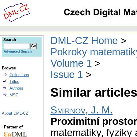
DML-CZ Home
Search
Pokroky matematiky
Advanced Search
Volume 1
Browse
Issue 1
Collections
Titles
Similar articles
Authors
MSC
Smirnov, J. M.
About DML-CZ
Proximitní prosto
Partner of
matematiky, fyziky