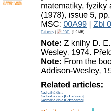
matematiky, fyziky
(1978), issue 5
,
pp.
MSC:
00A99
|
Zbl 
Full entry
|
PDF
(1.9 MB)
Note:
Z knihy D. E.
Wesley, 1974. Přelo
Note:
From the boo
Addison-Wesley, 19
Related articles:
Nadreálná čísla
Nadreálná čísla [Pokračování]
Nadreálná čísla [Pokračování]