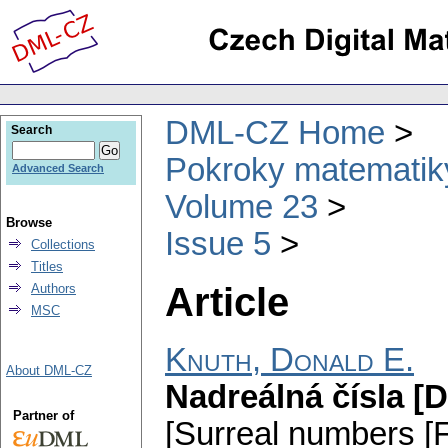
DML-CZ Home
Search
Pokroky matematiky
Advanced Search
Volume 23
Browse
Issue 5
Collections
Titles
Article
Authors
MSC
Knuth, Donald E.
About DML-CZ
Nadreálná čísla [
Partner of
[Surreal numbers [Fi