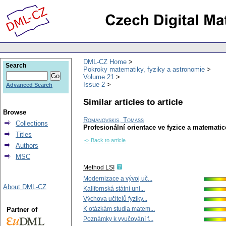
DML-CZ Home
Search
Pokroky matematiky, fyziky a astronomie
Volume 21
Issue 2
Advanced Search
Similar articles to article
Browse
Romanovskis, Tomass
Collections
Profesionální orientace ve fyzice a matemati
Titles
-> Back to article
Authors
MSC
Method LSI
Modernizace a vývoj uč...
About DML-CZ
Kalifornská státní uni...
Výchova učitelů fyziky...
K otázkám studia matem...
Partner of
Poznámky k vyučování f...