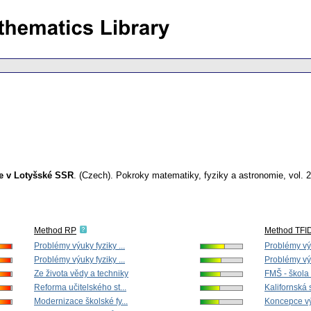
ce v Lotyšské SSR
.
(Czech).
Pokroky matematiky, fyziky a astronomie
,
vol. 
Method RP
Method TFI
Problémy výuky fyziky ...
Problémy výu
Problémy výuky fyziky ...
Problémy výu
Ze života vědy a techniky
FMŠ - škola 
Reforma učitelského st...
Kalifornská s
Modernizace školské fy...
Koncepce výu