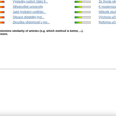
Výsledky našich žáků 8...
Ze života vě
Středověké univerzity
K moderniza
Jaké fyzikální vzdělán...
Několik zkuš
Situace didaktiky fyzi...
Výchova učite
Zkouška vědomostí v mo...
Reforma učit
mine similarity of articles (e.g. which method is better, ...).
opment.