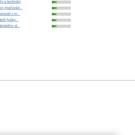
dy a techniky
ci vyučován...
eností z m...
lů fyziky...
elského st...