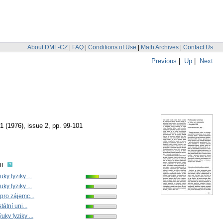
About DML-CZ
|
FAQ
|
Conditions of Use
|
Math Archives
|
Contact Us
Previous
|
Up
|
Next
21 (1976), issue 2
,
pp. 99-101
DF
ky fyziky ...
ky fyziky ...
pro zájemc...
tátní uni...
ky fyziky ...