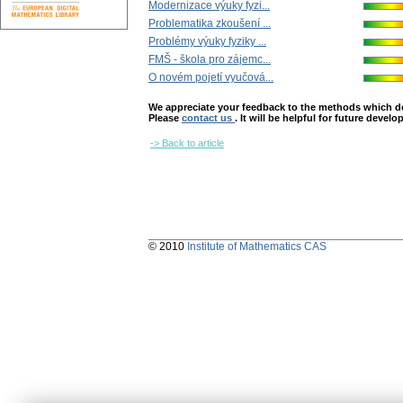
Modernizace výuky fyzi...
Problematika zkoušení ...
Problémy výuky fyziky ...
FMŠ - škola pro zájemc...
O novém pojetí vyučová...
We appreciate your feedback to the methods which deter
Please
contact us
. It will be helpful for future devel
-> Back to article
© 2010
Institute of Mathematics CAS