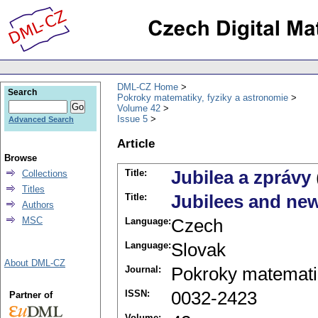
DML-CZ Home
Search
Pokroky matematiky, fyziky a astronomie
Volume 42
Issue 5
Advanced Search
Article
Browse
Title:
Jubilea a zprávy
Collections
Titles
Title:
Jubilees and ne
Authors
MSC
Language:
Czech
Language:
Slovak
About DML-CZ
Journal:
Pokroky matematik
ISSN:
0032-2423
Partner of
Volume: