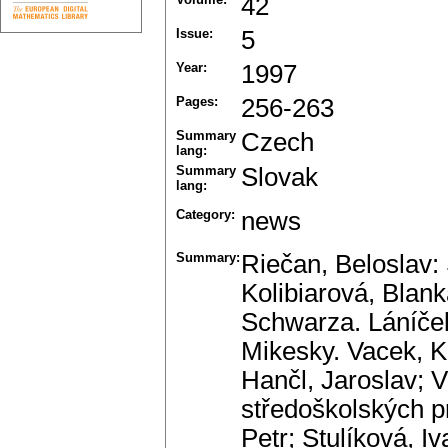
42
Issue:
5
Year:
1997
Pages:
256-263
Summary
Czech
lang:
Summary
Slovak
lang:
Category:
news
Summary:
Riečan, Beloslav:
Kolibiarová, Blan
Schwarza. Láníček
Mikesky. Vacek, Ka
Hančl, Jaroslav; 
středoškolských p
Petr; Stulíková, I