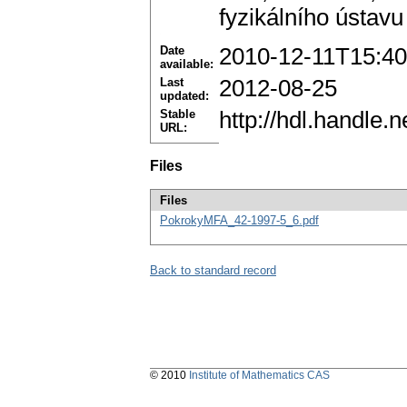
fyzikálního ústav
Date
2010-12-11T15:40
available:
Last
2012-08-25
updated:
Stable
http://hdl.handle
URL:
Files
Files
PokrokyMFA_42-1997-5_6.pdf
Back to standard record
© 2010
Institute of Mathematics CAS