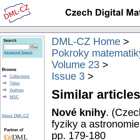
DML-CZ Home
Search
Pokroky matematiky
Advanced Search
Volume 23
Browse
Issue 3
Collections
Titles
Similar articles
Authors
MSC
Nové knihy
.
(Czec
About DML-CZ
fyziky a astronomie
Partner of
pp. 179-180