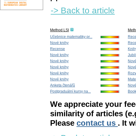
-> Back to article
Method LSI
Met
Učebnice matematiky pr...
Rec
Nové knihy
Rec
Recense
Knih
Nové knihy
Jubi
Nové knihy
Nové
Nové knihy
Nové
Nové knihy
Rozv
Nové knihy
Mate
Anketa čtenářů
Nové
Postgraduální kursy na...
Book
We appreciate your fe
similarity of articles (e
Please
contact us
. It 