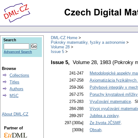
DML-CZ Home
Search
Pokroky matematiky, fyziky a astronomie
Volume 28
Issue 5
Advanced Search
Issue 5,
Volume 28, 1983
(
Pokroky m
Browse
241-247
Metodologické aspekty ma
Collections
247-258
Axiomatizácia fyzikálnych
Titles
259-266
Pohybové integrály v mecha
Authors
267-275
Poruchy krystalové mřížky
MSC
275-283
Vyučování matematice
. S
284-288
Vývoj vyučování matematic
About DML-CZ
289-297
Jubilea a zprávy
.
297-[300a]
Ze života JČSMF
.
Partner of
[300b]
Obsah
.