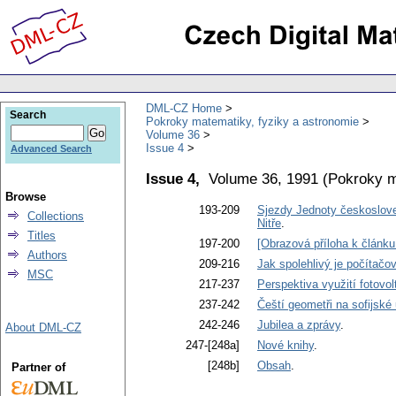
DML-CZ Home
Search
Pokroky matematiky, fyziky a astronomie
Volume 36
Issue 4
Advanced Search
Issue 4,
Volume 36, 1991
(
Pokroky m
Browse
193-209
Sjezdy Jednoty českoslove
Collections
Nitře
.
Titles
197-200
[Obrazová příloha k člán
Authors
209-216
Jak spolehlivý je počítačo
MSC
217-237
Perspektiva využití fotovo
237-242
Čeští geometři na sofijské 
242-246
Jubilea a zprávy
.
About DML-CZ
247-[248a]
Nové knihy
.
[248b]
Obsah
.
Partner of