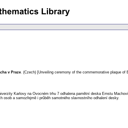
acha v Praze
.
(Czech) [Unveiling ceremony of the commemorative plaque of 
iverzity Karlovy na Ovocném trhu 7 odhalena pamětní deska Ernstu Machovi, 
vých osob a samozřejmě i průběh samotného slavnostního odhalení desky.