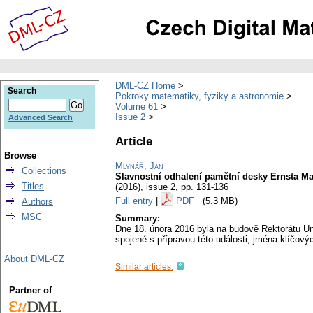
DML-CZ Home
Search
Pokroky matematiky, fyziky a astronomie
Volume 61
Issue 2
Advanced Search
Article
Browse
Mlynář, Jan
Collections
Slavnostní odhalení pamětní desky Ernsta M
Titles
(2016), issue 2
,
pp. 131-136
Full entry
|
PDF
(5.3 MB)
Authors
MSC
Summary:
Dne 18. února 2016 byla na budově Rektorátu Un
spojené s přípravou této události, jména klíčo
About DML-CZ
Similar articles:
Partner of