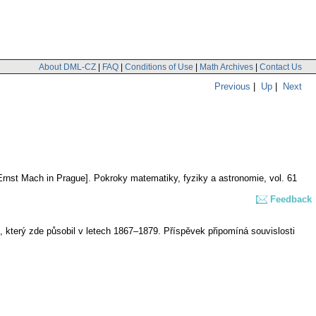
About DML-CZ
|
FAQ
|
Conditions of Use
|
Math Archives
|
Contact Us
Previous
|
Up
|
Next
Ernst Mach in Prague].
Pokroky matematiky, fyziky a astronomie
,
vol. 61
Feedback
který zde působil v letech 1867–1879. Příspěvek připomíná souvislosti