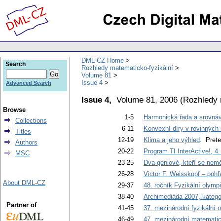
DML-CZ Home
Search
Rozhledy matematicko-fyzikální
Volume 81
Issue 4
Advanced Search
Issue 4,
Volume 81, 2006
(
Rozhledy 
Browse
1-5
Harmonická řada a srovnáv
Collections
6-11
Konvexní díry v rovinných
Titles
12-19
Klima a jeho výhled
. Prete
Authors
20-22
Program TI InterActive!, 4.
MSC
23-25
Dva geniové, kteří se neměl
26-28
Victor F. Weisskopf – poh
About DML-CZ
29-37
48. ročník Fyzikální olympi
38-40
Archimediáda 2007, katego
Partner of
41-45
37. mezinárodní fyzikální 
46-49
47. mezinárodní matemati