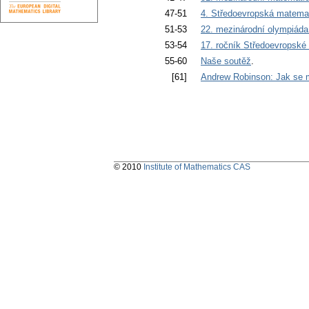
47-51
4. Středoevropská matema
51-53
22. mezinárodní olympiáda 
53-54
17. ročník Středoevropské 
55-60
Naše soutěž
.
[61]
Andrew Robinson: Jak se m
© 2010
Institute of Mathematics CAS