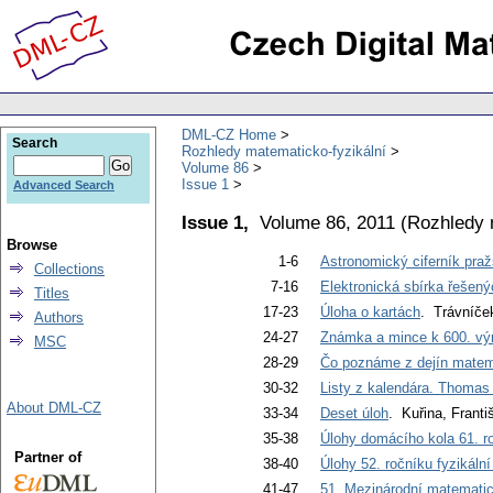
DML-CZ Home
Search
Rozhledy matematicko-fyzikální
Volume 86
Issue 1
Advanced Search
Issue 1,
Volume 86, 2011
(
Rozhledy 
Browse
1-6
Astronomický ciferník praž
Collections
7-16
Elektronická sbírka řešený
Titles
17-23
Úloha o kartách
. Trávníček
Authors
24-27
Známka a mince k 600. výr
MSC
28-29
Čo poznáme z dejín matem
30-32
Listy z kalendára. Thomas
About DML-CZ
33-34
Deset úloh
. Kuřina, Franti
35-38
Úlohy domácího kola 61. r
Partner of
38-40
Úlohy 52. ročníku fyzikáln
41-47
51. Mezinárodní matemati