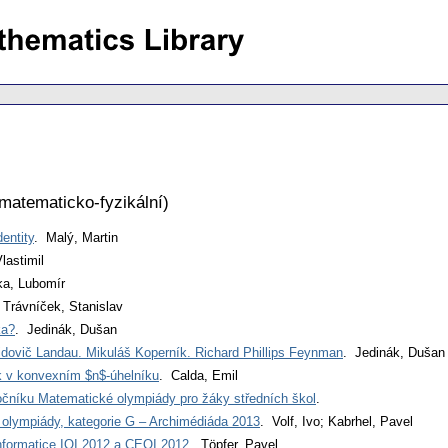
matematicko-fyzikální
)
entity
. Malý, Martin
lastimil
a, Lubomír
 Trávníček, Stanislav
ka?
. Jedinák, Dušan
idovič Landau. Mikuláš Koperník. Richard Phillips Feynman
. Jedinák, Dušan
k v konvexním $n$-úhelníku
. Calda, Emil
očníku Matematické olympiády pro žáky středních škol
.
í olympiády, kategorie G – Archimédiáda 2013
. Volf, Ivo; Kabrhel, Pavel
nformatice IOI 2012 a CEOI 2012
. Töpfer, Pavel