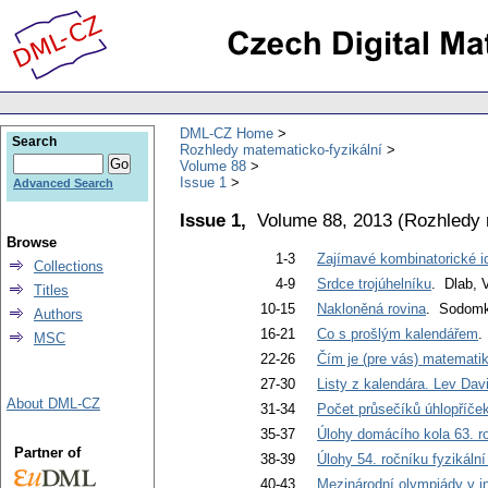
DML-CZ Home
Search
Rozhledy matematicko-fyzikální
Volume 88
Issue 1
Advanced Search
Issue 1,
Volume 88, 2013
(
Rozhledy 
Browse
1-3
Zajímavé kombinatorické id
Collections
4-9
Srdce trojúhelníku
. Dlab, V
Titles
10-15
Nakloněná rovina
. Sodomk
Authors
16-21
Co s prošlým kalendářem
.
MSC
22-26
Čím je (pre vás) matemati
27-30
Listy z kalendára. Lev Dav
About DML-CZ
31-34
Počet průsečíků úhlopříče
35-37
Úlohy domácího kola 63. r
Partner of
38-39
Úlohy 54. ročníku fyzikáln
40-43
Mezinárodní olympiády v i