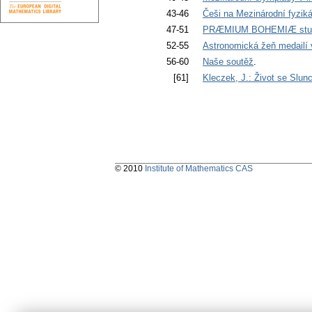
43-46
Češi na Mezinárodní fyziká
47-51
PRÆMIUM BOHEMIÆ studen
52-55
Astronomická žeň medailí 
56-60
Naše soutěž
.
[61]
Kleczek, J.: Život se Slu
© 2010
Institute of Mathematics CAS