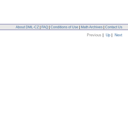
About DML-CZ
|
FAQ
|
Conditions of Use
|
Math Archives
|
Contact Us
Previous
|
Up
|
Next