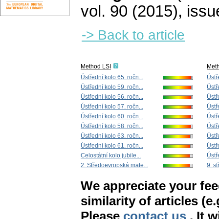
vol. 90 (2015), issu
-> Back to article
Method LSI
Met
Ústřední kolo 65. ročn...
Ústř
Ústřední kolo 59. ročn...
Ústř
Ústřední kolo 56. ročn...
Ústř
Ústřední kolo 57. ročn...
Ústř
Ústřední kolo 60. ročn...
Ústř
Ústřední kolo 58. ročn...
Ústř
Ústřední kolo 63. ročn...
Ústř
Ústřední kolo 61. ročn...
Ústř
Celostátní kolo jubile...
Ústř
2. Středoevropská mate...
9. s
We appreciate your fe
similarity of articles (e
Please
contact us
. It 