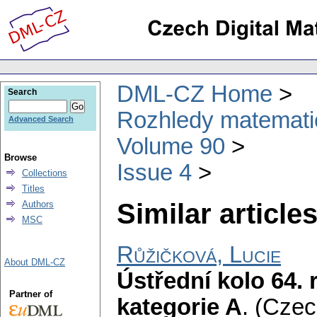
DML-CZ Home
Search
Rozhledy matematic
Advanced Search
Volume 90
Browse
Issue 4
Collections
Titles
Similar articles
Authors
MSC
Růžičková, Lucie
About DML-CZ
Ústřední kolo 64.
Partner of
kategorie A
.
(Czec