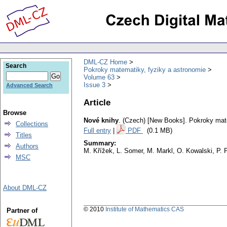
DML-CZ Home
Search
Pokroky matematiky, fyziky a astronomie
Volume 63
Issue 3
Advanced Search
Article
Browse
Nové knihy
.
(Czech) [New Books].
Pokroky mate
Collections
Full entry
|
PDF
(0.1 MB)
Titles
Summary:
Authors
M. Křížek, L. Somer, M. Markl, O. Kowalski, P. 
MSC
About DML-CZ
© 2010
Institute of Mathematics CAS
Partner of