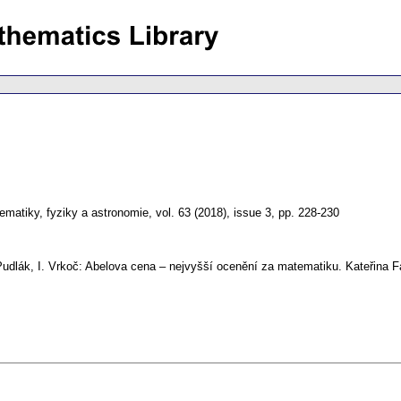
matiky, fyziky a astronomie
,
vol. 63 (2018), issue 3
,
pp. 228-230
Pudlák, I. Vrkoč: Abelova cena – nejvyšší ocenění za matematiku. Kateřina Fa