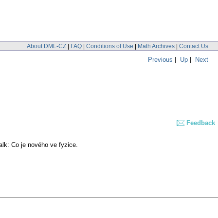
About DML-CZ
|
FAQ
|
Conditions of Use
|
Math Archives
|
Contact Us
Previous
|
Up
|
Next
Feedback
lk: Co je nového ve fyzice.