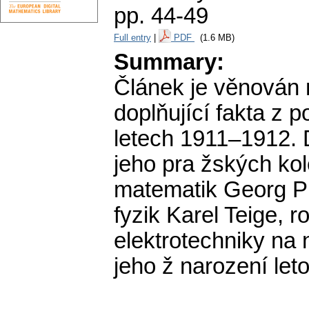
pp. 44-49
Full entry
|
PDF
(1.6 MB)
Summary:
Článek je věnován 
doplňující fakta z 
letech 1911–1912. 
jeho pra žských kol
matematik Georg Pic
fyzik Karel Teige, ro
elektrotechniky na
jeho ž narození leto