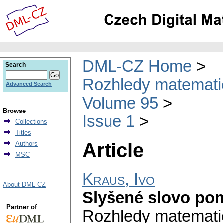
DML-CZ Home
Search
Rozhledy matematic
Advanced Search
Volume 95
Browse
Issue 1
Collections
Titles
Article
Authors
MSC
Kraus, Ivo
About DML-CZ
Slyšené slovo pom
Partner of
Rozhledy matematic