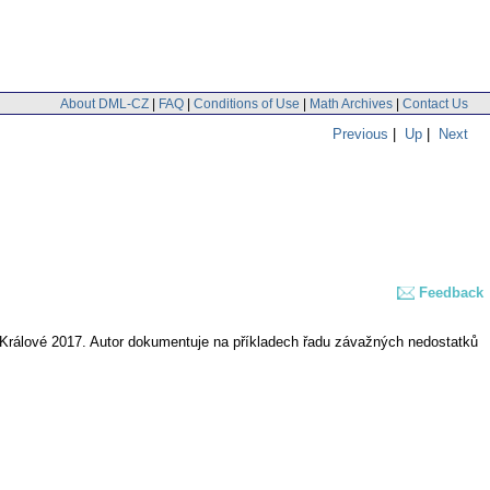
About DML-CZ
|
FAQ
|
Conditions of Use
|
Math Archives
|
Contact Us
Previous
|
Up
|
Next
Feedback
 Králové 2017. Autor dokumentuje na příkladech řadu závažných nedostatků