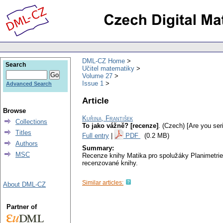
DML-CZ Home
Search
Učitel matematiky
Volume 27
Issue 1
Advanced Search
Article
Browse
Kuřina, František
Collections
To jako vážně? [recenze]
.
(Czech) [Are you ser
Titles
Full entry
|
PDF
(0.2 MB)
Authors
Summary:
MSC
Recenze knihy Matika pro spolužáky Planimetrie
recenzované knihy.
Similar articles:
About DML-CZ
Partner of