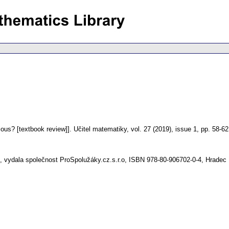
ious? [textbook review]].
Učitel matematiky
,
vol. 27 (2019), issue 1
,
pp. 58-62
, vydala společnost ProSpolužáky.cz.s.r.o, ISBN 978-80-906702-0-4, Hradec