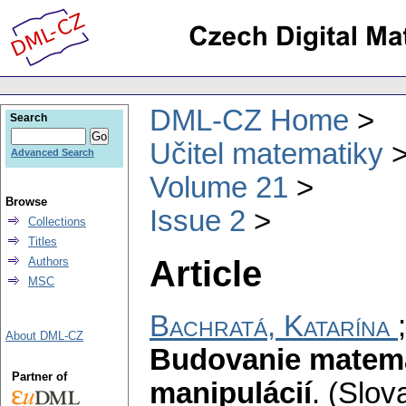
DML-CZ Home
Search
Učitel matematiky
Advanced Search
Volume 21
Browse
Issue 2
Collections
Titles
Article
Authors
MSC
Bachratá, Katarína
About DML-CZ
Budovanie matem
Partner of
manipulácií
.
(Slov