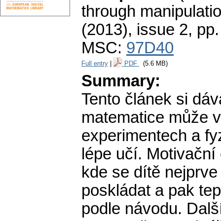
through manipulatio
(2013), issue 2
,
pp.
MSC:
97D40
Full entry
|
PDF
(5.6 MB)
Summary:
Tento článek si dáv
matematice může vé
experimentech a fy
lépe učí. Motivační 
kde se dítě nejprve
poskládat a pak tep
podle návodu. Další