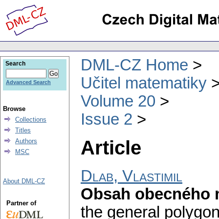
DML-CZ Home
Search
Učitel matematiky
Advanced Search
Volume 20
Browse
Issue 2
Collections
Titles
Article
Authors
MSC
Dlab, Vlastimil
About DML-CZ
Obsah obecného 
Partner of
the general polygon