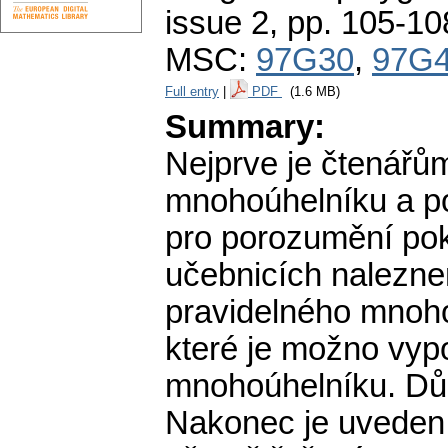
issue 2
,
pp. 105-10
MSC:
97G30
,
97G
Full entry
|
PDF
(1.6 MB)
Summary:
Nejprve je čtenářů
mnohoúhelníku a pop
pro porozumění pok
učebnicích nalezn
pravidelného mnoho
které je možno vyp
mnohoúhelníku. Dů
Nakonec je uveden p