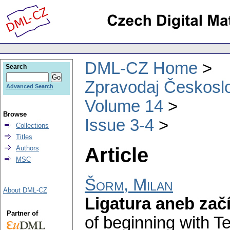
DML-CZ Home
Search
Zpravodaj Českoslo
Advanced Search
Volume 14
Browse
Issue 3-4
Collections
Titles
Article
Authors
MSC
Šorm, Milan
About DML-CZ
Ligatura aneb za
Partner of
of beginning with Te