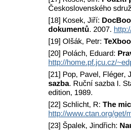
Československého sdruže
[18] Kosek, Jiří:
DocBook
dokumentů
. 2007.
http:
[19] Olšák, Petr:
TeXboo
[20] Polách, Eduard:
Pra
http://home.pf.jcu.cz/~ed
[21] Pop, Pavel, Fléger, 
sazba
. Ruční sazba I. S
edition, 1989.
[22] Schlicht, R:
The mic
http://www.ctan.org/get/
[23] Špalek, Jindřich:
Nau