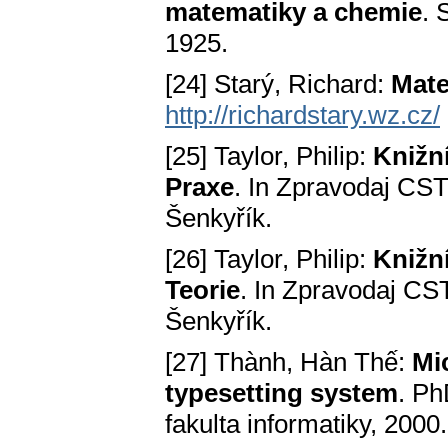
matematiky a chemie
. 
1925.
[24] Starý, Richard:
Mate
http://richardstary.wz.cz/
[25] Taylor, Philip:
Knižní
Praxe
. In Zpravodaj CS
Šenkyřík.
[26] Taylor, Philip:
Knižní
Teorie
. In Zpravodaj CS
Šenkyřík.
[27] Thành, Hàn Thế:
Mi
typesetting system
. Ph
fakulta informatiky, 200