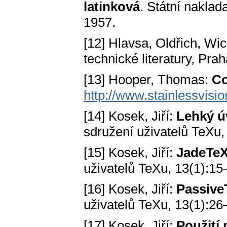
latinková
. Státní naklada
1957.
[12] Hlavsa, Oldřich, Wic
technické literatury, Prah
[13] Hooper, Thomas:
Co
http://www.stainlessvisi
[14] Kosek, Jiří:
Lehký 
sdružení uživatelů TeXu,
[15] Kosek, Jiří:
JadeTe
uživatelů TeXu, 13(1):15
[16] Kosek, Jiří:
Passive
uživatelů TeXu, 13(1):26
[17] Kosek, Jiří:
Použití