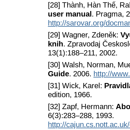
[28] Thành, Hàn Thế, Ra
user manual
. Pragma, 
http://sarovar.org/docma
[29] Wagner, Zdeněk:
Vy
knih
. Zpravodaj Českosl
13(1):188–211, 2002.
[30] Walsh, Norman, Mue
Guide
. 2006.
http://www
[31] Wick, Karel:
Pravid
edition, 1966.
[32] Zapf, Hermann:
Abo
6(3):283–288, 1993.
http://cajun.cs.nott.ac.