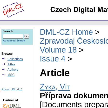
DML-CZ Home
Search
Zpravodaj Českoslo
Advanced Search
Volume 18
Browse
Issue 4
Collections
Titles
Article
Authors
MSC
Zýka, Vít
About DML-CZ
Příprava dokumen
Partner of
[Documents preparat