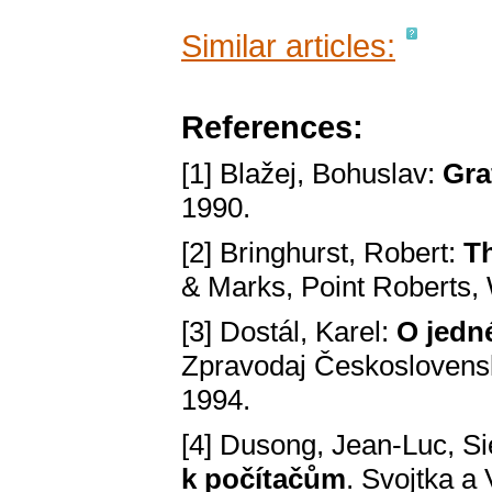
Similar articles:
References:
[1] Blažej, Bohuslav:
Gra
1990.
[2] Bringhurst, Robert:
Th
& Marks, Point Roberts, 
[3] Dostál, Karel:
O jedn
Zpravodaj Československ
1994.
[4] Dusong, Jean-Luc, S
k počítačům
. Svojtka a 