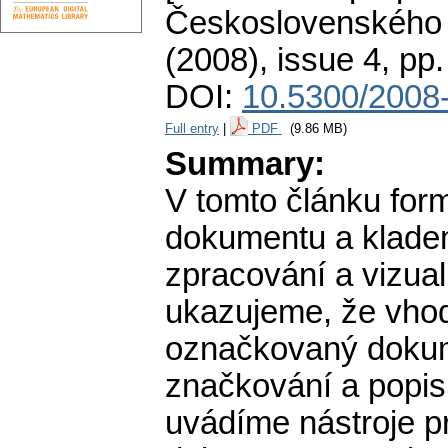
Československého 
(2008), issue 4
,
pp.
DOI:
10.5300/2008
Full entry
|
PDF
(9.86 MB)
Summary:
V tomto článku for
dokumentu a kladem
zpracování a vizua
ukazujeme, že vhod
označkovaný dokume
značkování a popis
uvádíme nástroje p