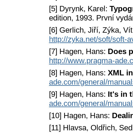
[5] Dyrynk, Karel:
Typogr
edition, 1993. První vydá
[6] Gerlich, Jiří, Zýka, Ví
http://zyka.net/soft/soft-
[7] Hagen, Hans:
Does p
http://www.pragma-ade.c
[8] Hagen, Hans:
XML in
ade.com/general/manual
[9] Hagen, Hans:
It's in 
ade.com/general/manuals
[10] Hagen, Hans:
Deali
[11] Hlavsa, Oldřich, Sed