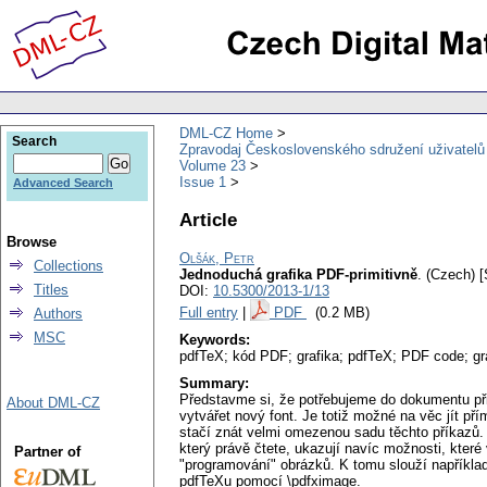
DML-CZ Home
Search
Zpravodaj Československého sdružení uživatel
Volume 23
Issue 1
Advanced Search
Article
Browse
Olšák, Petr
Collections
Jednoduchá grafika PDF-primitivně
.
(Czech) [
Titles
DOI:
10.5300/2013-1/13
Full entry
|
PDF
(0.2 MB)
Authors
MSC
Keywords:
pdfTeX; kód PDF; grafika; pdfTeX; PDF code; gr
Summary:
Představme si, že potřebujeme do dokumentu přid
About DML-CZ
vytvářet nový font. Je totiž možné na věc jít př
stačí znát velmi omezenou sadu těchto příkazů. V 
který právě čtete, ukazují navíc možnosti, kter
Partner of
"programování" obrázků. K tomu slouží například 
pdfTeXu pomocí \pdfximage.