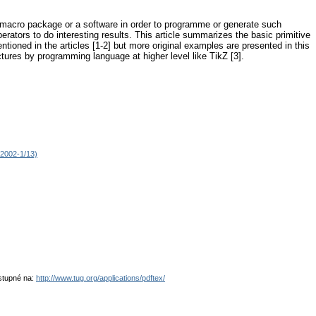
d macro package or a software in order to programme or generate such
ators to do interesting results. This article summarizes the basic primitive
ned in the articles [1-2] but more original examples are presented in this
tures by programming language at higher level like TikZ [3].
2002-1/13)
stupné na:
http://www.tug.org/applications/pdftex/