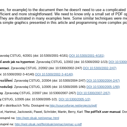
ines, for example) to the document then he doesn't need to use a complicate
ficient and more straightforward. We need to know only a small set of PDF oper
y are illustrated in many examples here. Some similar techniques were mentio
 a simple graphics presented in this article and programming more complex pic
ravodaj CSTUG, 4/2001 (doi: 10.5300/2001-4/181)
DOI 10.5300/2001-4/181)
í aneb jak na hypertext
. Zpravodaj CSTUG, 1/2002 (doi: 10.5300/2002-1/13)
DOI 10.5300/
zentaci
. Zpravodaj CSTUG, 2/2002 (doi: 10.5300/2002-2/47)
DOI 10.5300/2002-2/47)
i: 10.5300/2002-3-4/140)
DOI 10.5300/2002-3-4/140)
rozšíření
. Zpravodaj CSTUG, 2/2004 (doi: 10.5300/2004-2/47)
DOI 10.5300/2004-2/47)
nodušeji
. Zpravodaj CSTUG, 1/2005 (doi: 10.5300/2005-1/90)
DOI 10.5300/2005-1/90)
by
. Zpravodaj CSTUG, 2/2007 (doi: 10.5300/2007-2/67)
DOI 10.5300/2007-2/67)
aj CSTUG, 1/2005 (doi: 10.5300/2005-1/2).
DOI 10.5300/2005-1/2)
df v distribucích TeXu. Dostupné na
http://sourceforge.net/projects/pgf/
l, Hartmut, Jackowski, Pawel, Schröder, Martin, Berry, Karl:
The pdfTeX user manual
. Do
ostupné na:
http://petr.olsak.net/opmac.html
stupné na:
http://petr.olsak.net/ftp/olsak/opmac/opmac-u.pdf