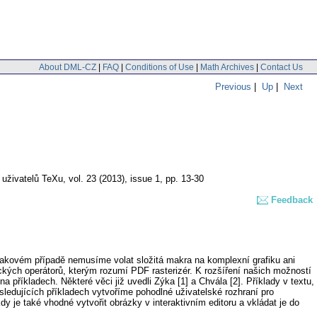
About DML-CZ
|
FAQ
|
Conditions of Use
|
Math Archives
|
Contact Us
Previous
|
Up
|
Next
 uživatelů TeXu
,
vol. 23 (2013), issue 1
,
pp. 13-30
Feedback
 takovém případě nemusíme volat složitá makra na komplexní grafiku ani
ických operátorů, kterým rozumí PDF rasterizér. K rozšíření našich možností
a příkladech. Některé věci již uvedli Zýka [1] a Chvála [2]. Příklady v textu,
sledujících příkladech vytvoříme pohodlné uživatelské rozhraní pro
 je také vhodné vytvořit obrázky v interaktivním editoru a vkládat je do