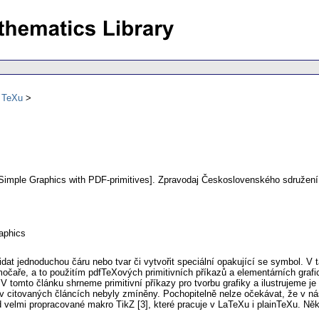
ů TeXu
Simple Graphics with PDF-primitives].
Zpravodaj Československého sdružení
aphics
at jednoduchou čáru nebo tvar či vytvořit speciální opakující se symbol. V
ímočaře, a to použitím pdfTeXových primitivních příkazů a elementárních graf
tomto článku shrneme primitivní příkazy pro tvorbu grafiky a ilustrujeme je n
é v citovaných článcích nebyly zmíněny. Pochopitelně nelze očekávat, že v ná
velmi propracované makro TikZ [3], které pracuje v LaTeXu i plainTeXu. Někdy