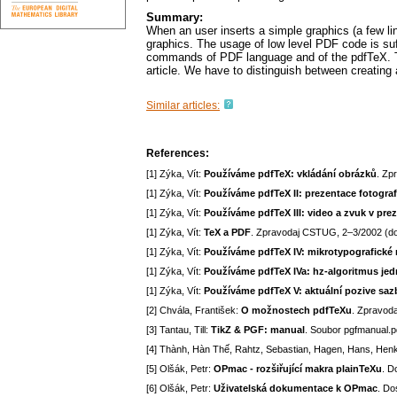
Summary:
When an user inserts a simple graphics (a few l
graphics. The usage of low level PDF code is suf
commands of PDF language and of the pdfTeX. The
article. We have to distinguish between creating
Similar articles:
References:
[1] Zýka, Vít:
Používáme pdfTeX: vkládání obrázků
. Zp
[1] Zýka, Vít:
Používáme pdfTeX II: prezentace fotografi
[1] Zýka, Vít:
Používáme pdfTeX III: video a zvuk v pre
[1] Zýka, Vít:
TeX a PDF
. Zpravodaj CSTUG, 2–3/2002 (do
[1] Zýka, Vít:
Používáme pdfTeX IV: mikrotypografické 
[1] Zýka, Vít:
Používáme pdfTeX IVa: hz-algoritmus jed
[1] Zýka, Vít:
Používáme pdfTeX V: aktuální pozive saz
[2] Chvála, František:
O možnostech pdfTeXu
. Zpravod
[3] Tantau, Till:
TikZ & PGF: manual
. Soubor pgfmanual.p
[4] Thành, Hàn Thế, Rahtz, Sebastian, Hagen, Hans, Henke
[5] Olšák, Petr:
OPmac - rozšiřující makra plainTeXu
. D
[6] Olšák, Petr:
Uživatelská dokumentace k OPmac
. Do