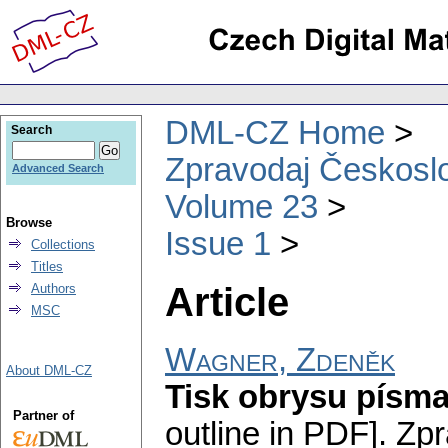
DML-CZ Home
Search
Zpravodaj Českoslo
Advanced Search
Volume 23
Browse
Issue 1
Collections
Titles
Article
Authors
MSC
Wagner, Zdeněk
About DML-CZ
Tisk obrysu písm
Partner of
outline in PDF].
Zpr