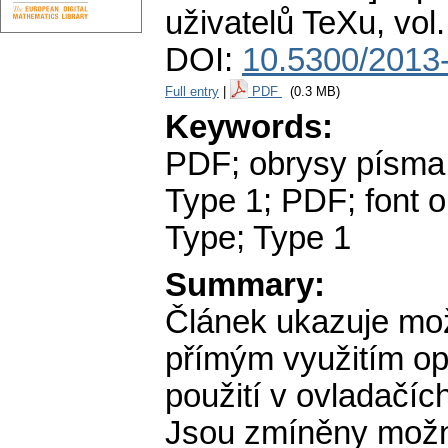
uživatelů TeXu
,
vol
DOI:
10.5300/2013
Full entry
|
PDF
(0.3 MB)
Keywords:
PDF; obrysy písma;
Type 1; PDF; font out
Type; Type 1
Summary:
Článek ukazuje mož
přímým využitím op
použití v ovladačíc
Jsou zmíněny možné