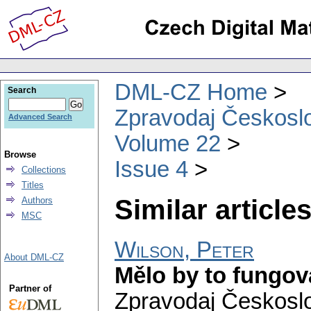
DML-CZ Home
Search
Zpravodaj Českoslo
Advanced Search
Volume 22
Browse
Issue 4
Collections
Titles
Similar articles
Authors
MSC
Wilson, Peter
About DML-CZ
Mělo by to fungovat
Partner of
Zpravodaj Českoslo