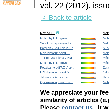
vol. 22 (2012), issu
-> Back to article
Method LSI
Met
Mohlo by to fungovat. ...
Mohl
Sudoku s vepsanými kan...
Mělo
Babylón v TeX Live 2007
Sudo
Mělo by to fungovat. I...
Mělo
Tisk obrysu písma v PDF
Mělo 
Mohlo by to fungovat. ...
Mělo
Používáme pdfTeX V: ak...
Zpra
Mělo by to fungovat IX...
Jak n
Jak na to – Adresní št...
Úvod
Opakování operací a re...
Mohl
We appreciate your fe
similarity of articles (e
Please
contact us
. It 