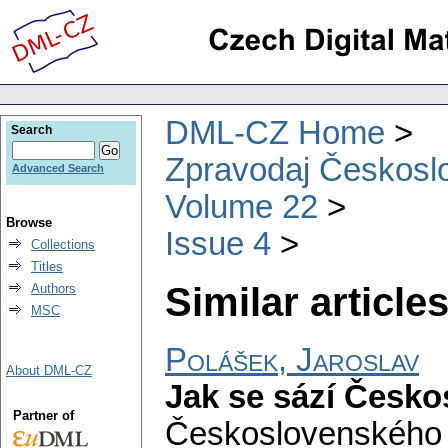
DML-CZ Home
Search
Zpravodaj Českoslo
Advanced Search
Volume 22
Browse
Issue 4
Collections
Titles
Similar articles
Authors
MSC
Polášek, Jaroslav
About DML-CZ
Jak se sází Česk
Partner of
Československého 