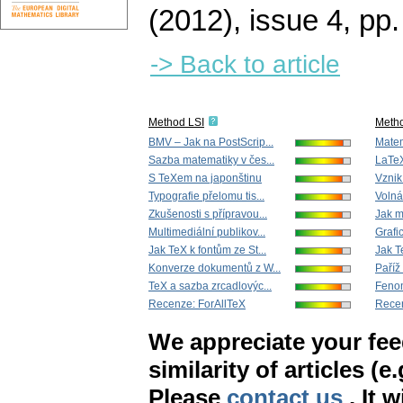
(2012), issue 4
,
pp.
-> Back to article
Method LSI
Meth
BMV – Jak na PostScrip...
Matem
Sazba matematiky v čes...
LaTe
S TeXem na japonštinu
Vznik 
Typografie přelomu tis...
Volná
Zkušenosti s přípravou...
Jak m
Multimediální publikov...
Grafi
Jak TeX k fontům ze St...
Jak T
Konverze dokumentů z W...
Paříž
TeX a sazba zrcadlovýc...
Feno
Recenze: ForAllTeX
Recen
We appreciate your fe
similarity of articles (e
Please
contact us
. It 