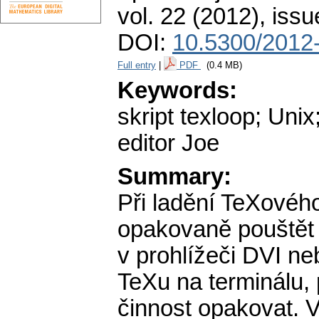
vol. 22 (2012), issu
DOI:
10.5300/2012
Full entry
|
PDF
(0.4 MB)
Keywords:
skript texloop; Unix
editor Joe
Summary:
Při ladění TeXové
opakovaně pouštět 
v prohlížeči DVI n
TeXu na terminálu, 
činnost opakovat. V