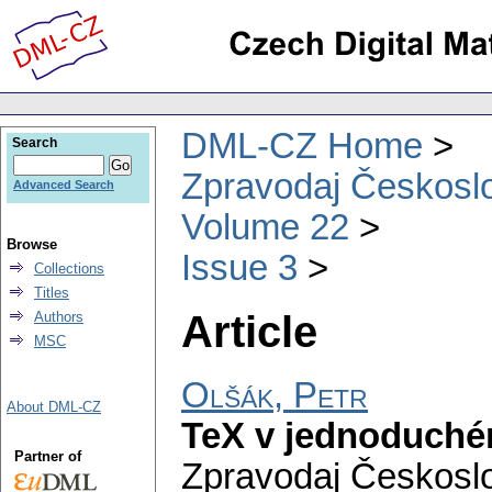
DML-CZ Home
Search
Zpravodaj Českoslo
Advanced Search
Volume 22
Browse
Issue 3
Collections
Titles
Article
Authors
MSC
Olšák, Petr
About DML-CZ
TeX v jednoduché
Partner of
Zpravodaj Českoslo