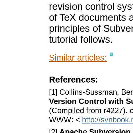
revision control sy
of TeX documents 
principles of Subve
tutorial follows.
Similar articles:
References:
[1] Collins-Sussman, Ben,
Version Control with S
(Compiled from r4227). c
WWW: <
http://svnbook
[2]
Apache Subversion 