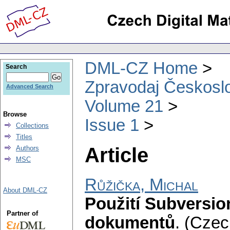
DML-CZ Home
Search
Zpravodaj Českoslo
Advanced Search
Volume 21
Browse
Issue 1
Collections
Titles
Article
Authors
MSC
Růžička, Michal
About DML-CZ
Použití Subversio
Partner of
dokumentů
.
(Czec