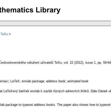
ů TeXu
Československého sdružení uživatelů TeXu
,
vol. 22 (2012), issue 1
,
pp. 59-64
 animací; LaTeX; envlab package; address book; animated book
at LaTeXový balíček envlab k sazbě různých adresních štítků. Dále článek u
lab package to typeset address books. The paper also shows how to typeset