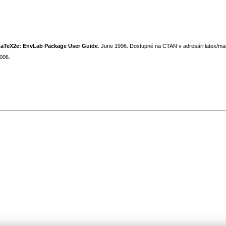
 LaTeX2e: EnvLab Package User Guide
. June 1996. Dostupné na CTAN v adresári latex/ma
006.