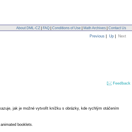
About DML-CZ
|
FAQ
|
Conditions of Use
|
Math Archives
|
Contact Us
Previous
|
Up
|
Next
Feedback
kazuje, jak je možné vytvořit knížku s obrázky, kde rychlým otáčením
 animated booklets.