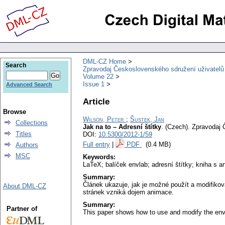
DML-CZ Home
Search
Zpravodaj Československého sdružení uživatel
Volume 22
Issue 1
Advanced Search
Article
Browse
Wilson, Peter
;
Šustek, Jan
Collections
Jak na to – Adresní štítky
.
(Czech).
Zpravodaj 
Titles
DOI:
10.5300/2012-1/59
Full entry
|
PDF
(0.4 MB)
Authors
MSC
Keywords:
LaTeX; balíček envlab; adresní štítky; kniha s
Summary:
Článek ukazuje, jak je možné použít a modifikov
About DML-CZ
stránek vzniká dojem animace.
Summary:
Partner of
This paper shows how to use and modify the env