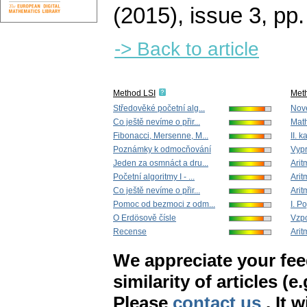
(2015), issue 3
,
pp.
-> Back to article
Method LSI
Met
Středověké početní alg...
Nov
Co ještě nevíme o přir...
Math
Fibonacci, Mersenne, M...
II. k
Poznámky k odmocňování
Vypr
Jeden za osmnáct a dru...
Arit
Početní algoritmy I - ...
Aritm
Co ještě nevíme o přir...
Aritm
Pomoc od bezmoci z odm...
I. P
O Erdösově čísle
Vzpo
Recense
Aritm
We appreciate your fe
similarity of articles (e
Please
contact us
. It 