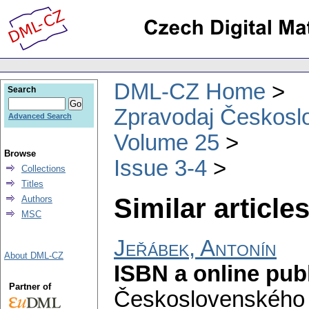
DML-CZ Home
Search
Zpravodaj Českoslo
Advanced Search
Volume 25
Browse
Issue 3-4
Collections
Titles
Similar articles
Authors
MSC
Jeřábek, Antonín
About DML-CZ
ISBN a online pub
Partner of
Československého 