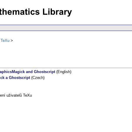
ů TeXu
raphicsMagick and Ghostscript
(English)
ck a Ghostscript
(Czech)
ení uživatelů TeXu