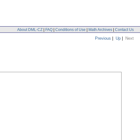
About DML-CZ
|
FAQ
|
Conditions of Use
|
Math Archives
|
Contact Us
Previous
|
Up
|
Next