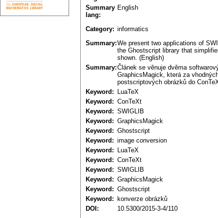
Summary
English
lang:
Category:
informatics
Summary:
We present two applications of SWI
the Ghostscript library that simpli
shown. (English)
Summary:
Článek se věnuje dvěma softwarov
GraphicsMagick, která za vhodných
postscriptových obrázků do ConTe
Keyword:
LuaTeX
Keyword:
ConTeXt
Keyword:
SWIGLIB
Keyword:
GraphicsMagick
Keyword:
Ghostscript
Keyword:
image conversion
Keyword:
LuaTeX
Keyword:
ConTeXt
Keyword:
SWIGLIB
Keyword:
GraphicsMagick
Keyword:
Ghostscript
Keyword:
konverze obrázků
DOI:
10.5300/2015-3-4/110