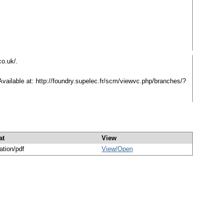
co.uk/.
Available at: http://foundry.supelec.fr/scm/viewvc.php/branches/?
at
View
ation/pdf
View/
Open