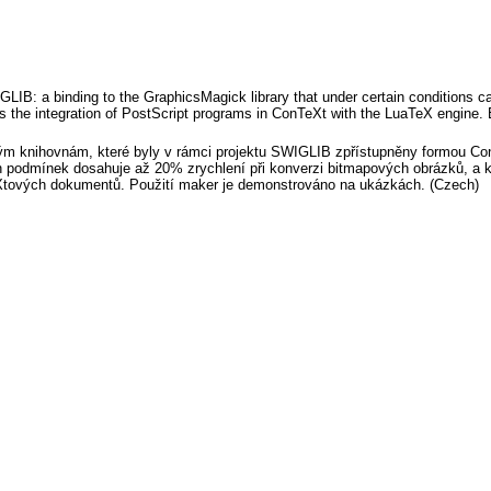
GLIB: a binding to the GraphicsMagick library that under certain conditions 
fies the integration of PostScript programs in ConTeXt with the LuaTeX engin
ým knihovnám, které byly v rámci projektu SWIGLIB zpřístupněny formou C
 podmínek dosahuje až 20% zrychlení při konverzi bitmapových obrázků, a k
Xtových dokumentů. Použití maker je demonstrováno na ukázkách. (Czech)