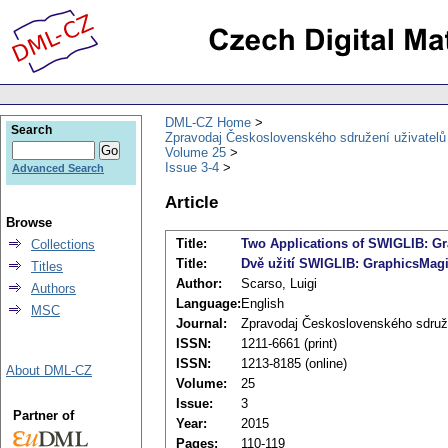
DML-CZ Home
Search
Zpravodaj Československého sdružení uživatel
Volume 25
Issue 3-4
Advanced Search
Article
Browse
Title:
Two Applications of SWIGLIB: G
Collections
Title:
Dvě užití SWIGLIB: GraphicsMagi
Titles
Author:
Scarso, Luigi
Authors
Language:
English
MSC
Journal:
Zpravodaj Československého sdruž
ISSN:
1211-6661 (print)
ISSN:
1213-8185 (online)
About DML-CZ
Volume:
25
Issue:
3
Partner of
Year:
2015
Pages:
110-119