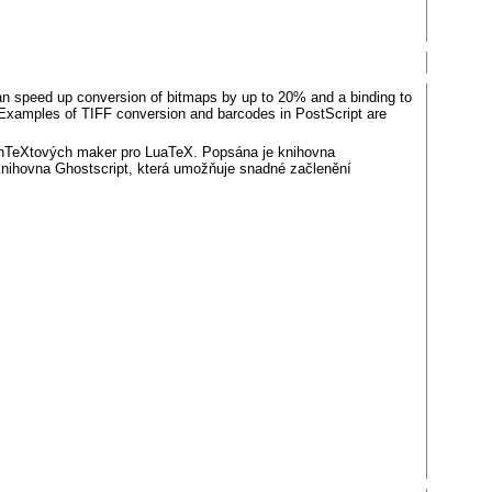
can speed up conversion of bitmaps by up to 20% and a binding to
e. Examples of TIFF conversion and barcodes in PostScript are
onTeXtových maker pro LuaTeX. Popsána je knihovna
nihovna Ghostscript, která umožňuje snadné začlenění