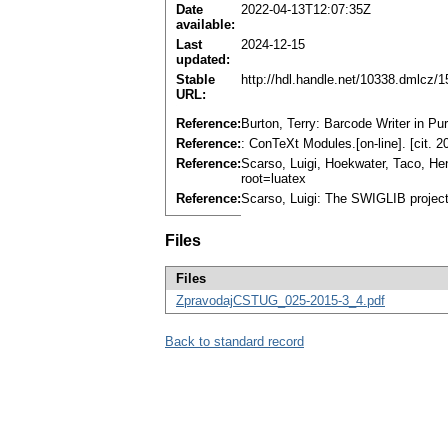
Date
2022-04-13T12:07:35Z
available:
Last
2024-12-15
updated:
Stable
http://hdl.handle.net/10338.dmlcz/
URL:
Reference:
Burton, Terry: Barcode Writer in Pure
Reference:
: ConTeXt Modules.[on-line]. [cit. 2
Reference:
Scarso, Luigi, Hoekwater, Taco, Hen
root=luatex
Reference:
Scarso, Luigi: The SWIGLIB project
Files
Files
ZpravodajCSTUG_025-2015-3_4.pdf
Back to standard record