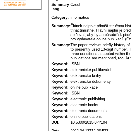
Summary
Czech
lang:
Category:
informatics
Summary:
Článek nejprve přináší stručnou hi
třináctimístné. Hlavní náplní je př
splňovat, aby byla způsobilá k přid
pro vydavatele online publikací. (C
Summary:
The paper reviews briefly history of
to presently used 13-digit number. T
three conditions accepted within t
publications are mentioned, too. At 
Keyword:
ISBN
Keyword:
elektronické publikování
Keyword:
elektronické knihy
Keyword:
elektronické dokumenty
Keyword:
online publikace
Keyword:
ISBN
Keyword:
electronic publishing
Keyword:
electronic books
Keyword:
electronic documents
Keyword:
online publications
DOI:
10.5300/2015-3-4/104
Date
2022-04-13T12:06:57Z