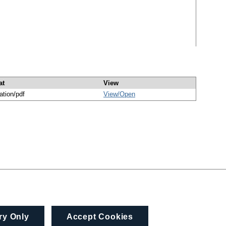
at
View
ation/pdf
View/
Open
ry Only
Accept Cookies