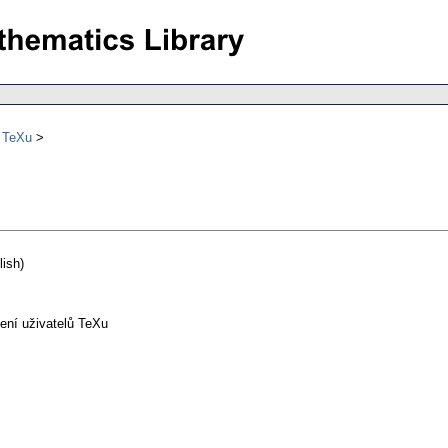
ů TeXu
ish)
ení uživatelů TeXu