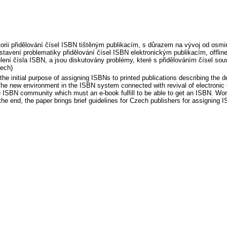
storii přidělování čísel ISBN tištěným publikacím, s důrazem na vývoj od osm
edstavení problematiky přidělování čísel ISBN elektronickým publikacím, offli
ělení čísla ISBN, a jsou diskutovány problémy, které s přidělováním čísel so
zech)
 the initial purpose of assigning ISBNs to printed publications describing the 
he new environment in the ISBN system connected with revival of electronic bo
he ISBN community which must an e-book fulfill to be able to get an ISBN. Wo
the end, the paper brings brief guidelines for Czech publishers for assigning I