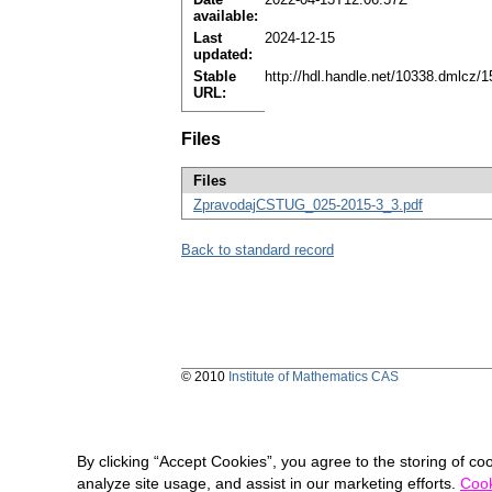
available:
Last
2024-12-15
updated:
Stable
http://hdl.handle.net/10338.dmlcz/
URL:
Files
Files
ZpravodajCSTUG_025-2015-3_3.pdf
Back to standard record
© 2010
Institute of Mathematics CAS
By clicking “Accept Cookies”, you agree to the storing of co
analyze site usage, and assist in our marketing efforts.
Cook