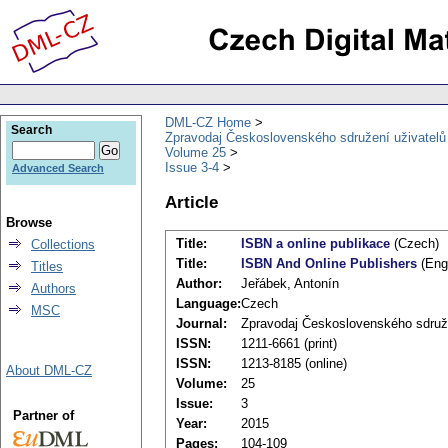
DML-CZ Home
Search
Zpravodaj Československého sdružení uživatel
Volume 25
Issue 3-4
Advanced Search
Article
Browse
Title:
ISBN a online publikace
(Czech)
Collections
Title:
ISBN And Online Publishers
(Engl
Titles
Author:
Jeřábek, Antonín
Authors
Language:
Czech
MSC
Journal:
Zpravodaj Československého sdruž
ISSN:
1211-6661 (print)
ISSN:
1213-8185 (online)
About DML-CZ
Volume:
25
Issue:
3
Partner of
Year:
2015
Pages:
104-109