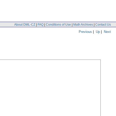
About DML-CZ
|
FAQ
|
Conditions of Use
|
Math Archives
|
Contact Us
Previous
|
Up
|
Next