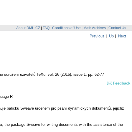
About DML-CZ
|
FAQ
|
Conditions of Use
|
Math Archives
|
Contact Us
Previous
|
Up
|
Next
o sdružení uživatelů TeXu
,
vol. 26 (2016), issue 1
,
pp. 62-77
Feedback
nguage R
ěnuje balíčku Sweave určeném pro psaní dynamických dokumentů, jejichž
lar, the package Sweave for writing documents with the assistence of the