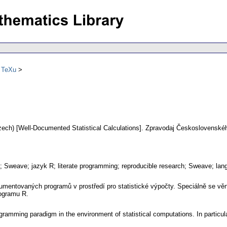
ů TeXu
zech) [Well-Documented Statistical Calculations].
Zpravodaj Československéh
; Sweave; jazyk R; literate programming; reproducible research; Sweave; la
umentovaných programů v prostředí pro statistické výpočty. Speciálně se v
rogramu R.
ogramming paradigm in the environment of statistical computations. In particu