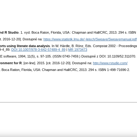
nd R Studio
. 1. vyd. Boca Raton, Florida, USA : Chapman and Hall/CRC, 2013. 294 s. ISBN
[cit. 2016-12-20]. Dostupné na:
https://www.statistik.lmu.de/~leisch/Sweave/Sweavemanual.pdf
rts using literate data analysis
. In W. Härdle, B. Rönz, Eds. Compstat 2002 - Proceedings 
9-4_89.
DOI 10.1007/978-3-642-57489-4_89
|
MR 1973473
EE software, 1994, 11(5), s. 97-105. (ISSN 0740-7459.) Dostupné z DOI: 10.1109/52.311070.
ronment for R
. [on-line]. 2015. [cit. 2016-12-20]. Dostupné na:
http://www.rstudio.com/
d. Boca Ration, Florida, USA: Chapman and Hall/CRC, 2013. 294 s. ISBN 1-498-71696-2.