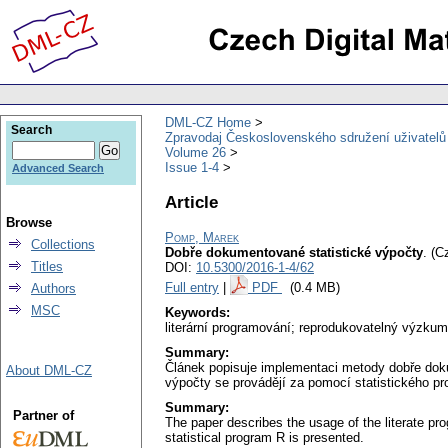
DML-CZ Home
Search
Zpravodaj Československého sdružení uživatel
Volume 26
Issue 1-4
Advanced Search
Article
Browse
Pomp, Marek
Collections
Dobře dokumentované statistické výpočty
.
(C
Titles
DOI:
10.5300/2016-1-4/62
Full entry
|
PDF
(0.4 MB)
Authors
MSC
Keywords:
literární programování; reprodukovatelný výzkum
Summary:
Článek popisuje implementaci metody dobře dok
About DML-CZ
výpočty se provádějí za pomocí statistického p
Summary:
Partner of
The paper describes the usage of the literate pr
statistical program R is presented.