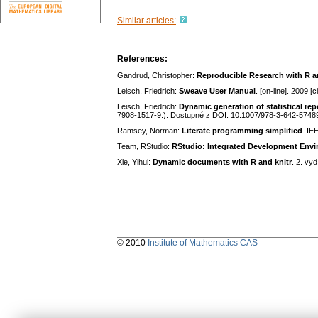
Similar articles:
References:
Gandrud, Christopher:
Reproducible Research with R a
Leisch, Friedrich:
Sweave User Manual
. [on-line]. 2009 
Leisch, Friedrich:
Dynamic generation of statistical repo
7908-1517-9.). Dostupné z DOI: 10.1007/978-3-642-5748
Ramsey, Norman:
Literate programming simplified
. IE
Team, RStudio:
RStudio: Integrated Development Envi
Xie, Yihui:
Dynamic documents with R and knitr
. 2. vy
© 2010
Institute of Mathematics CAS