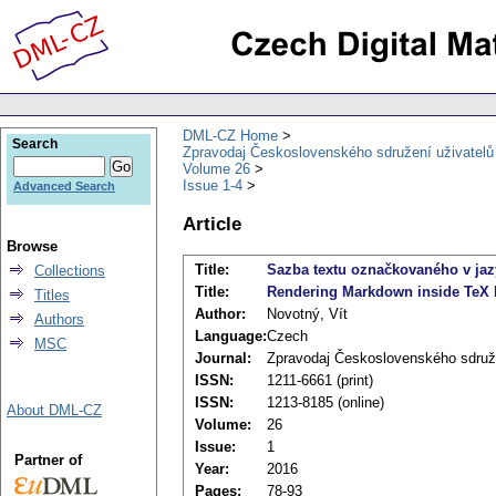
DML-CZ Home
Search
Zpravodaj Československého sdružení uživatel
Volume 26
Issue 1-4
Advanced Search
Article
Browse
Title:
Sazba textu označkovaného v ja
Collections
Title:
Rendering Markdown inside TeX
Titles
Author:
Novotný, Vít
Authors
Language:
Czech
MSC
Journal:
Zpravodaj Československého sdruž
ISSN:
1211-6661 (print)
ISSN:
1213-8185 (online)
About DML-CZ
Volume:
26
Issue:
1
Partner of
Year:
2016
Pages:
78-93