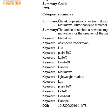
Summary
Czech
lang:
Category:
informatics
Summary:
Článek pojednává o novém makroba
Markdown. Autor popisuje motivaci p
Summary:
The article describes a new package
motivation for the creation of the 
Keyword:
Markdown
Keyword:
odlehčené značkování
Keyword:
Lua
Keyword:
plain TeX
Keyword:
LaTeX
Keyword:
ConTeXt
Keyword:
Pandoc
Keyword:
Markdown
Keyword:
lightweight markup
Keyword:
Lua
Keyword:
plain TeX
Keyword:
LaTeX
Keyword:
ConTeXt
Keyword:
Pandoc
DOI:
10.5300/2016-1-4/78