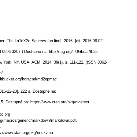
ner: The LaTeX2e Sources.[on-line]. 2016. [cit. 2016-06-02].
N 0896-3207.) Dostupné na: http://tug.org/TUGboat/tb35-
w York, NY, USA: ACM, 2014, 39(1), s. 111-122. (ISSN 0362-
n/
/bitbucket.org/horacmi/md2opmac
016-12-23]. 222 s. Dostupné na:
015. Dostupné na: https://www.ctan.org/pkg/nicetext.
oc.org
an.org/macros/generic/markdown/markdown.pdf.
z
s://www.ctan.org/pkg/encxvlna.