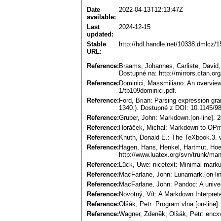
Date
2022-04-13T12:13:47Z
available:
Last
2024-12-15
updated:
Stable
http://hdl.handle.net/10338.dmlcz/
URL:
Reference:
Braams, Johannes, Carliste, David, 
Dostupné na: http://mirrors.ctan.or
Reference:
Dominici, Massmiliano: An overview 
1/tb109dominici.pdf.
Reference:
Ford, Brian: Parsing expression g
1340.). Dostupné z DOI: 10.1145/9
Reference:
Gruber, John: Markdown.[on-line]. 20
Reference:
Horáček, Michal: Markdown to OPma
Reference:
Knuth, Donald E.: The TeXbook.3. 
Reference:
Hagen, Hans, Henkel, Hartmut, Hoek
http://www.luatex.org/svn/trunk/man
Reference:
Lück, Uwe: nicetext: Minimal markup
Reference:
MacFarlane, John: Lunamark.[on-line
Reference:
MacFarlane, John: Pandoc: A univers
Reference:
Novotný, Vít: A Markdown Interprete
Reference:
Olšák, Petr: Program vlna.[on-line]. 
Reference:
Wagner, Zdeněk, Olšák, Petr: encxv