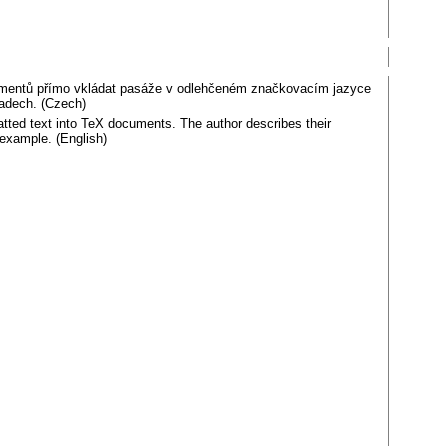
umentů přímo vkládat pasáže v odlehčeném značkovacím jazyce
ladech. (Czech)
atted text into TeX documents. The author describes their
 example. (English)