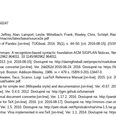
150247
Jeffrey, Alan, Lamport, Leslie, Mittelbach, Frank, Rowley, Chris, Schöpf, Rai
g/macros/latex/base/source2e.pdf
of Pandoc.[on-line]. TUGboat, 2014, 35(1), s. 44–50. [cit. 2016-08-15]. (ISS
rammars: A recognition-based syntactic foundation.ACM SIGPLAN Notices, Ne
82962.964011. 10.1145/982962.964011
13. [cit. 2016-08-15]. Dostupné na: http://daringfireball.net/projects/markdow
c converter.[on-line]. Ver. 2dd262d 2016-06-24. 2016. Dostupné na: https:/
vyd. Boston: Addison-Wesley, 1986. ix + 479 s. ISBN 0-201-13447-0.
water, Taco, Scarso, Luigi: LuaTeX Reference Manual.[on-line]. 2015. [cit. 2
ual/luatex.pdf.
 for simple text (Wikipedia style) and documentation.[on-line]. Ver. r0.67. 2
]. Ver. 0.4.0. 2012. Dostupné na: http://jgm.github.io/lunamark
al document converter.[on-line]. Ver. 1.17.2. 2016. Dostupné na: http://pand
r for TeX.[on-line]. 2016. [cit. 2016-08-17]. Dostupné na: http://mirrors.ct
Ver. 1.5. 2010. Dostupné na: http://petr.olsak.net/ftp/olsak/vlna/vlna-1.5.tar.g
lna: Vlna implemented in encTeX.[on-line]. Ver. 1.1. 2014. Dostupné na: http