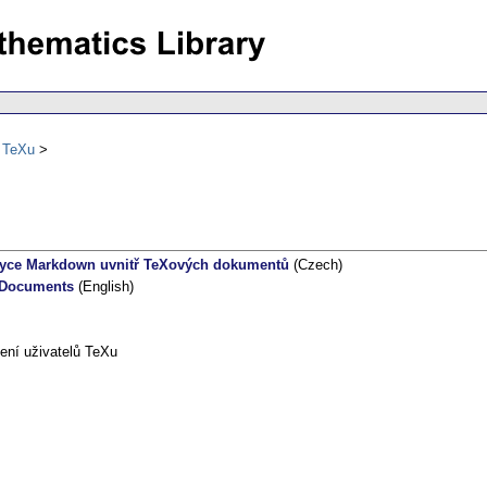
ů TeXu
zyce Markdown uvnitř TeXových dokumentů
(Czech)
 Documents
(English)
ení uživatelů TeXu