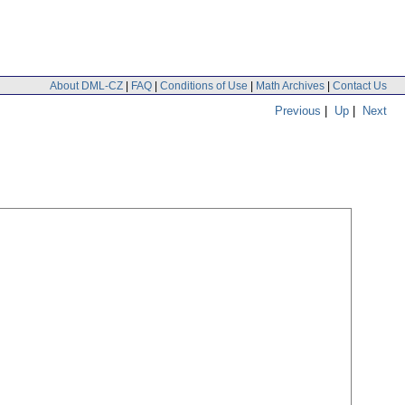
About DML-CZ
|
FAQ
|
Conditions of Use
|
Math Archives
|
Contact Us
Previous
|
Up
|
Next