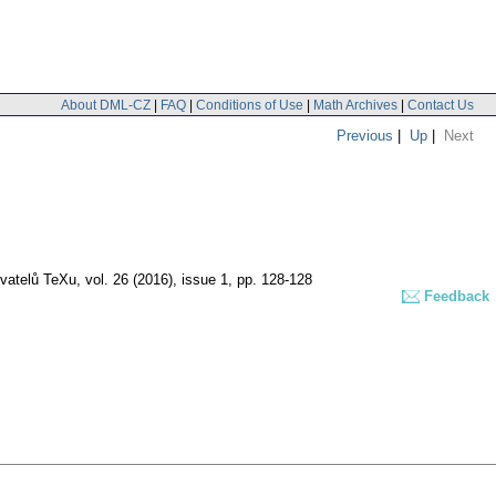
About DML-CZ
|
FAQ
|
Conditions of Use
|
Math Archives
|
Contact Us
Previous
|
Up
|
Next
vatelů TeXu
,
vol. 26 (2016), issue 1
,
pp. 128-128
Feedback