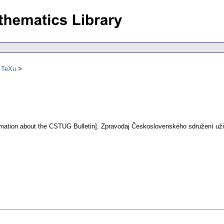
ů TeXu
rmation about the CSTUG Bulletin].
Zpravodaj Československého sdružení uži