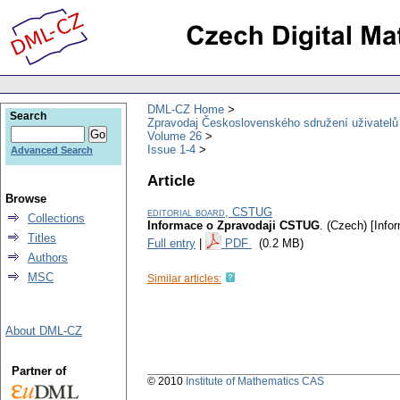
DML-CZ Home
Search
Zpravodaj Československého sdružení uživatel
Volume 26
Issue 1-4
Advanced Search
Article
Browse
editorial board, CSTUG
Collections
Informace o Zpravodaji CSTUG
.
(Czech) [Info
Titles
Full entry
|
PDF
(0.2 MB)
Authors
MSC
Similar articles:
About DML-CZ
Partner of
© 2010
Institute of Mathematics CAS